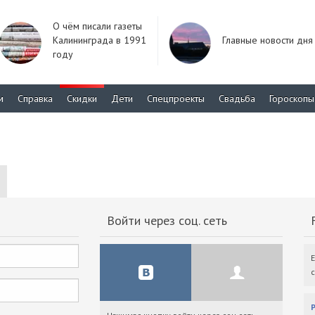
О чём писали газеты
Калининграда в 1991
Главные новости дня
году
м
Справка
Скидки
Дети
Спецпроекты
Свадьба
Гороскопы
Войти через соц. сеть
F