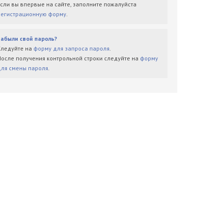
Если вы впервые на сайте, заполните пожалуйста
регистрационную форму
.
Забыли свой пароль?
Следуйте на
форму для запроса пароля
.
После получения контрольной строки следуйте на
форму
для смены пароля
.