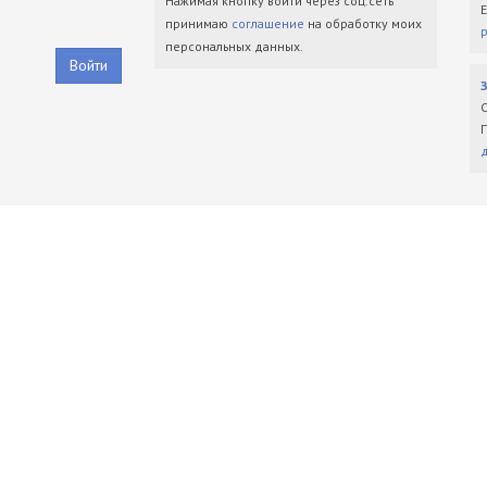
Нажимая кнопку войти через соц.сеть
принимаю
соглашение
на обработку моих
персональных данных.
Войти