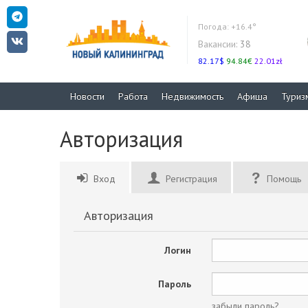
Погода:
+16.4°
Вакансии:
38
82.17$
94.84€
22.01zł
Новости
Работа
Недвижимость
Афиша
Туриз
Авторизация
Вход
Регистрация
Помощь
Авторизация
Логин
Пароль
забыли пароль?