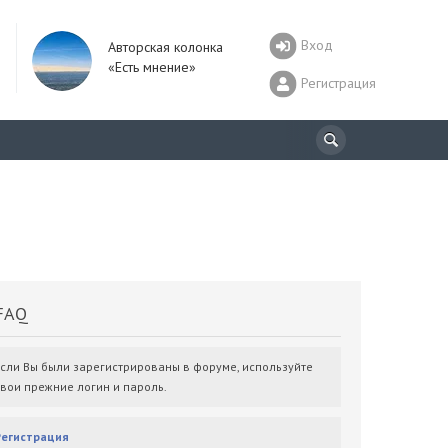
Вход
Авторская колонка
«Есть мнение»
Регистрация
AQ
Если Вы были зарегистрированы в форуме, используйте
свои прежние логин и пароль.
Регистрация