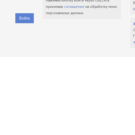
Нажимая кнопку войти через соц.сеть
принимаю
соглашение
на обработку моих
персональных данных.
Войти