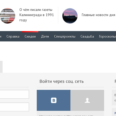
О чём писали газеты
Калининграда в 1991
Главные новости дня
году
м
Справка
Скидки
Дети
Спецпроекты
Свадьба
Гороскопы
Войти через соц. сеть
F