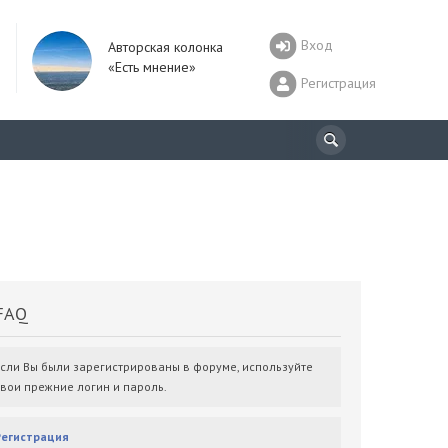
Вход
Авторская колонка
«Есть мнение»
Регистрация
AQ
Если Вы были зарегистрированы в форуме, используйте
свои прежние логин и пароль.
Регистрация