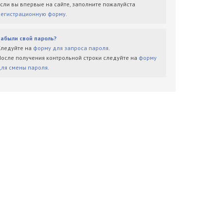
Если вы впервые на сайте, заполните пожалуйста
регистрационную форму
.
Забыли свой пароль?
Следуйте на
форму для запроса пароля
.
После получения контрольной строки следуйте на
форму
для смены пароля
.