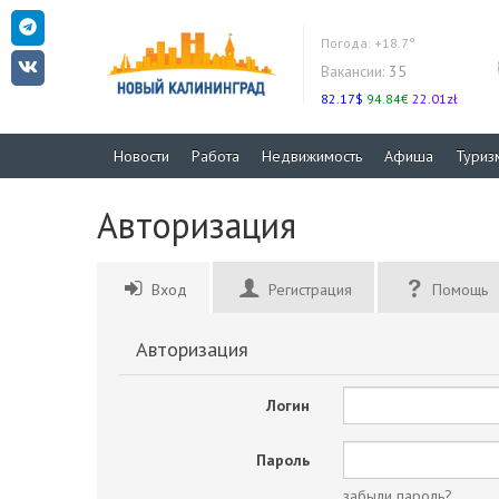
Погода:
+18.7°
Вакансии:
35
82.17$
94.84€
22.01zł
Новости
Работа
Недвижимость
Афиша
Туриз
Авторизация
Вход
Регистрация
Помощь
Авторизация
Логин
Пароль
забыли пароль?