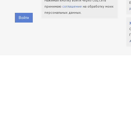
Нажимая кнопку войти через соц.сеть
принимаю
соглашение
на обработку моих
персональных данных.
Войти