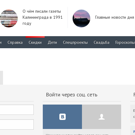
О чём писали газеты
Калининграда в 1991
Главные новости дня
году
м
Справка
Скидки
Дети
Спецпроекты
Свадьба
Гороскопы
Войти через соц. сеть
F