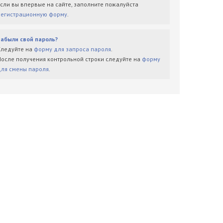
Если вы впервые на сайте, заполните пожалуйста
регистрационную форму
.
Забыли свой пароль?
Следуйте на
форму для запроса пароля
.
После получения контрольной строки следуйте на
форму
для смены пароля
.