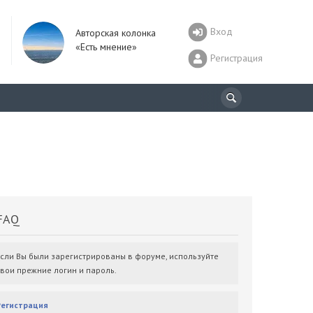
Вход
Авторская колонка
«Есть мнение»
Регистрация
AQ
Если Вы были зарегистрированы в форуме, используйте
свои прежние логин и пароль.
Регистрация