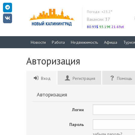
Погода:
+23.2°
Вакансии:
37
80.93$
93.19€
21.69zł
Новости
Работа
Недвижимость
Афиша
Туриз
Авторизация
Вход
Регистрация
Помощь
Авторизация
Логин
Пароль
забыли пароль?