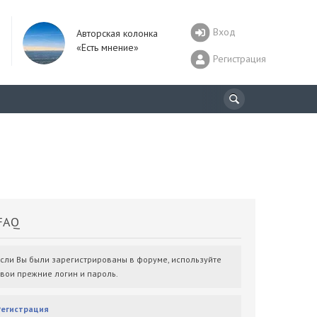
Вход
Авторская колонка
«Есть мнение»
Регистрация
AQ
Если Вы были зарегистрированы в форуме, используйте
свои прежние логин и пароль.
Регистрация