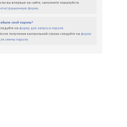
Если вы впервые на сайте, заполните пожалуйста
регистрационную форму
.
Забыли свой пароль?
Следуйте на
форму для запроса пароля
.
После получения контрольной строки следуйте на
форму
для смены пароля
.