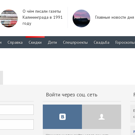
О чём писали газеты
Калининграда в 1991
Главные новости дня
году
м
Справка
Скидки
Дети
Спецпроекты
Свадьба
Гороскопы
Войти через соц. сеть
F