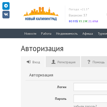
Погода:
+21.5°
Вакансии:
37
80.93$
93.19€
21.69zł
Новости
Работа
Недвижимость
Афиша
Туриз
Авторизация
Вход
Регистрация
Помощь
Авторизация
Логин
Пароль
забыли пароль?