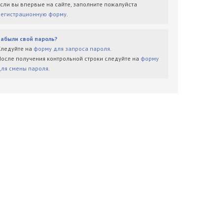
Если вы впервые на сайте, заполните пожалуйста
регистрационную форму
.
Забыли свой пароль?
Следуйте на
форму для запроса пароля
.
После получения контрольной строки следуйте на
форму
для смены пароля
.