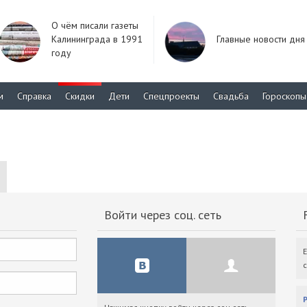
О чём писали газеты
Калининграда в 1991
Главные новости дня
году
м
Справка
Скидки
Дети
Спецпроекты
Свадьба
Гороскопы
Войти через соц. сеть
F