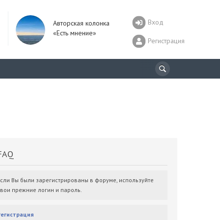
Вход
Авторская колонка
«Есть мнение»
Регистрация
AQ
Если Вы были зарегистрированы в форуме, используйте
свои прежние логин и пароль.
Регистрация