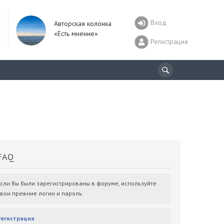
Вход
Авторская колонка
«Есть мнение»
Регистрация
AQ
Если Вы были зарегистрированы в форуме, используйте
свои прежние логин и пароль.
Регистрация