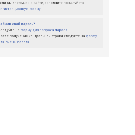
Если вы впервые на сайте, заполните пожалуйста
регистрационную форму
.
Забыли свой пароль?
Следуйте на
форму для запроса пароля
.
После получения контрольной строки следуйте на
форму
для смены пароля
.