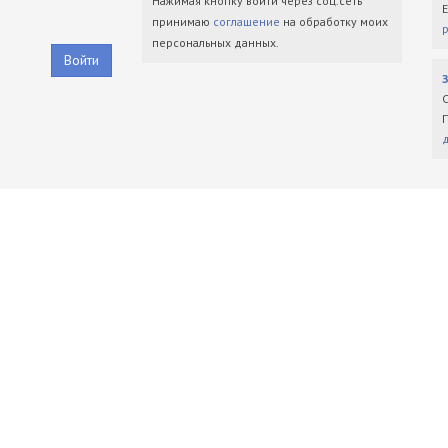
Нажимая кнопку войти через соц.сеть
принимаю
соглашение
на обработку моих
персональных данных.
Войти