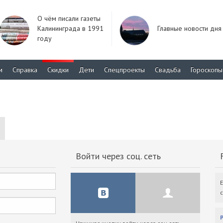
О чём писали газеты
Калининграда в 1991
Главные новости дня
году
м
Справка
Скидки
Дети
Спецпроекты
Свадьба
Гороскопы
Войти через соц. сеть
F