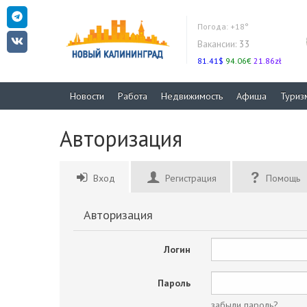
Погода:
+18°
Вакансии:
33
81.41$
94.06€
21.86zł
Новости
Работа
Недвижимость
Афиша
Туриз
Авторизация
Вход
Регистрация
Помощь
Авторизация
Логин
Пароль
забыли пароль?