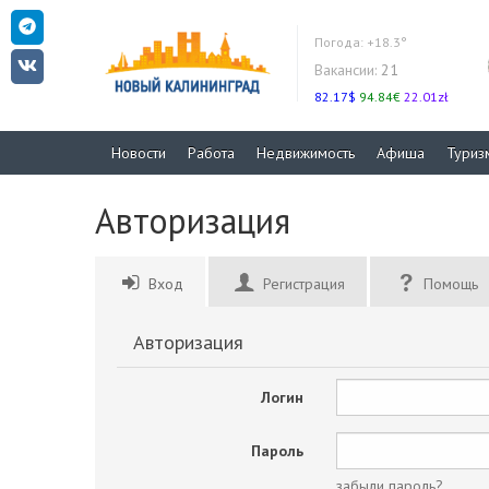
Погода:
+18.3°
Вакансии:
21
82.17$
94.84€
22.01zł
Новости
Работа
Недвижимость
Афиша
Туриз
Авторизация
Вход
Регистрация
Помощь
Авторизация
Логин
Пароль
забыли пароль?