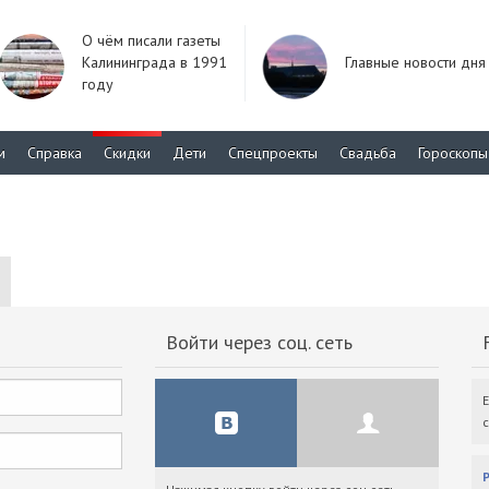
О чём писали газеты
Калининграда в 1991
Главные новости дня
году
м
Справка
Скидки
Дети
Спецпроекты
Свадьба
Гороскопы
Войти через соц. сеть
F