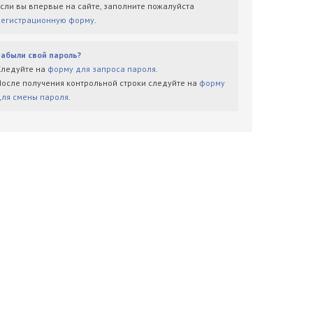
Если вы впервые на сайте, заполните пожалуйста
регистрационную форму
.
Забыли свой пароль?
Следуйте на
форму для запроса пароля
.
После получения контрольной строки следуйте на
форму
для смены пароля
.