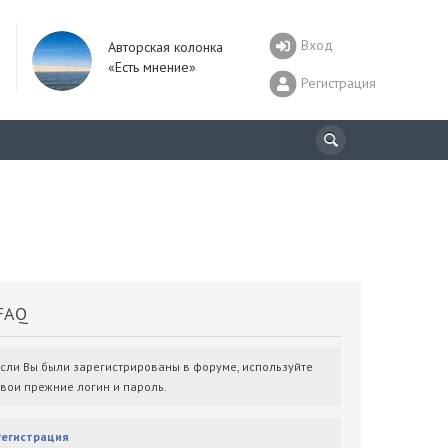
Вход
Авторская колонка
«Есть мнение»
Регистрация
AQ
Если Вы были зарегистрированы в форуме, используйте
свои прежние логин и пароль.
Регистрация