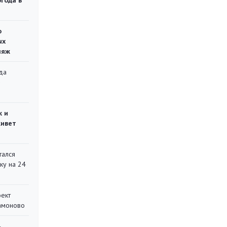
огода в
о
ых
ляж
да
»
ж и
живет
тался
ку на 24
оект
Мамоново
ь