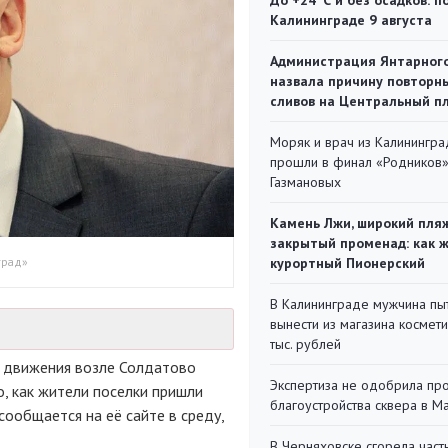
До +24°С и без осадков: п
Калининграде 9 августа
Администрация Янтарног
назвала причину повторн
сливов на Центральный п
Моряк и врач из Калинингра
прошли в финал «Родников
Газмановых
Камень Лжи, широкий пля
закрытый променад: как 
град»
курортный Пионерский
В Калининграде мужчина пы
вынести из магазина космети
тыс. рублей
а движения возле Солдатово
Экспертиза не одобрила пр
, как жители поселки пришли
благоустройства сквера в 
сообщается на её сайте в среду,
В Черняховске сгорела част