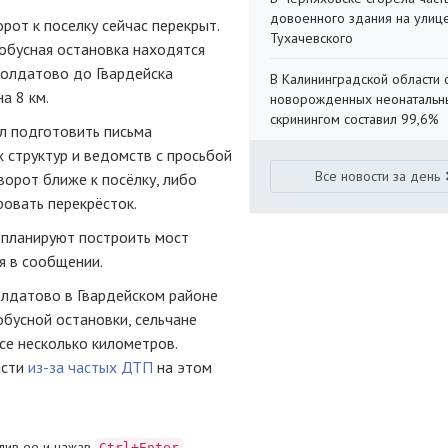
довоенного здания на улиц
рот к поселку сейчас перекрыт.
Тухачевского
обусная остановка находятся
 Солдатово до Гвардейска
В Калининградской области 
а 8 км.
новорожденных неонаталь
скринингом составил 99,6%
л подготовить письма
 структур и ведомств с просьбой
Все новости за день
ворот ближе к посёлку, либо
ровать перекрёсток.
 планируют построить мост
я в сообщении.
олдатово в Гвардейском районе
обусной остановки, сельчане
се несколько километров.
асти
из-за частых ДТП
на этом
лив ее и нажав
Ctrl+Enter