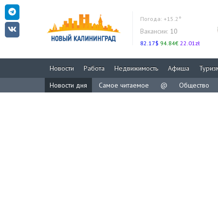
Погода:
+15.2°
Вакансии:
10
82.17$
94.84€
22.01zł
Новости
Работа
Недвижимость
Афиша
Туриз
Новости дня
Самое читаемое
@
Общество