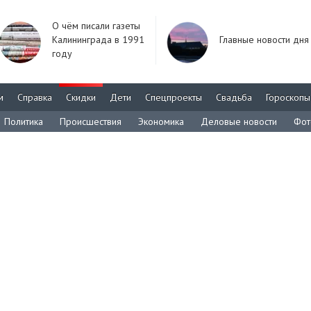
О чём писали газеты
Калининграда в 1991
Главные новости дня
году
м
Справка
Скидки
Дети
Спецпроекты
Свадьба
Гороскопы
Политика
Происшествия
Экономика
Деловые новости
Фот