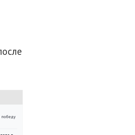
после
ю победу