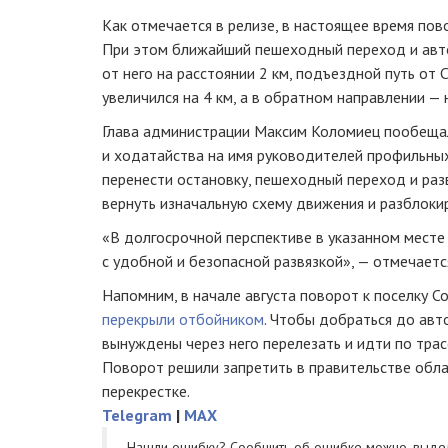
Как отмечается в релизе, в настоящее время пово
При этом ближайший пешеходный переход и авт
от него на расстоянии 2 км, подъездной путь от
увеличился на 4 км, а в обратном направлении — н
Глава администрации Максим Коломиец пообеща
и ходатайства на имя руководителей профильных
перенести остановку, пешеходный переход и раз
вернуть изначальную схему движения и разблоки
«В долгосрочной перспективе в указанном месте
с удобной и безопасной развязкой», — отмечаетс
Напомним, в начале августа поворот к поселку С
перекрыли отбойником
. Чтобы добраться до авт
вынуждены через него перелезать и идти по трас
Поворот решили запретить в правительстве обл
перекрестке.
Telegram
|
MAX
Нашли ошибку? Cообщить об ошибке можно, выде