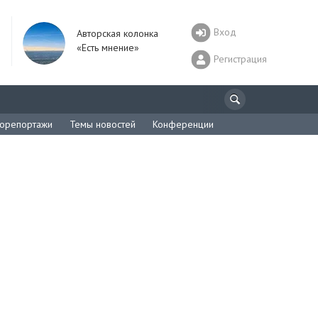
Вход
Авторская колонка
«Есть мнение»
Регистрация
орепортажи
Темы новостей
Конференции