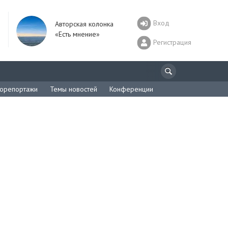
Вход
Авторская колонка
«Есть мнение»
Регистрация
орепортажи
Темы новостей
Конференции