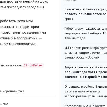
для доставки пенсий на дом.
огам последнего заседания
Синоптики: к Калининград
области приближается оп
гроза
зработать механизм
рованным на территории
Губернатору пожаловались 
ю исключения посещения ими
индивидуальный отбор в 10 
нтинных мероприятий», —
Калининграде
льном минсоцполитики.
«Мы видим риски»: прокура
взяла на контроль ремонт ш
Светлогорске и Зорино
лив ее и нажав
Ctrl+Enter
Аудит транспортной сист
Калининграда хотят пров
совместно с мэрией Моск
Очевидец: в районе Виштын
а коронавируса
десять машин оказались
заблокированы упавшими д
ристов
Беспрозванных: «По Коммун