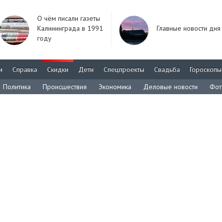
О чём писали газеты
Калининграда в 1991
Главные новости дня
году
м
Справка
Скидки
Дети
Спецпроекты
Свадьба
Гороскопы
Политика
Происшествия
Экономика
Деловые новости
Фот