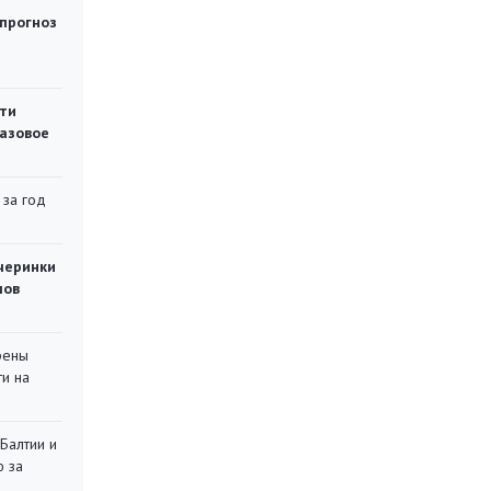
 прогноз
ти
газовое
 за год
черинки
мов
рены
ти на
 Балтии и
ю за