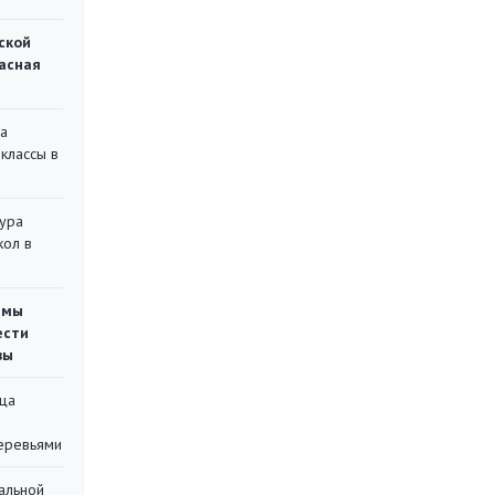
ской
асная
на
классы в
тура
кол в
емы
ести
вы
ца
еревьями
альной