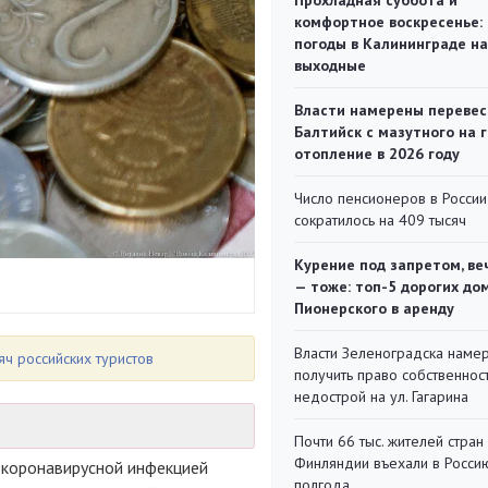
Прохладная суббота и
комфортное воскресенье:
погоды в Калининграде на
выходные
Власти намерены перевес
Балтийск с мазутного на 
отопление в 2026 году
Число пенсионеров в России
сократилось на 409 тысяч
Курение под запретом, ве
— тоже: топ-5 дорогих до
Пионерского в аренду
Власти Зеленоградска наме
яч российских туристов
получить право собственнос
недострой на ул. Гагарина
Почти 66 тыс. жителей стран
Финляндии въехали в Росси
 коронавирусной инфекцией
полгода