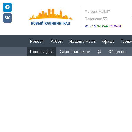
Погода:
+18.8°
Вакансии:
33
81.41$
94.06€
21.86zł
Новости
Работа
Недвижимость
Афиша
Туриз
Новости дня
Самое читаемое
@
Общество