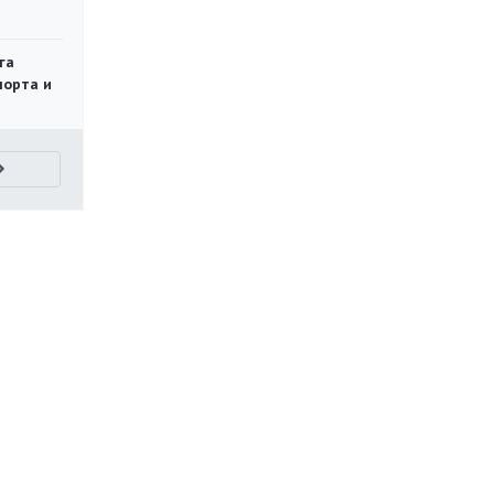
га
порта и