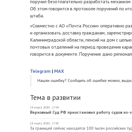
поручил безотлагательно разработать механизм 
Об этом говорится в протоколе поручений по ит
штаба.
«Совместно с АО «Почта России» оперативно ра
и организовать доставку гражданам, зарегистри
Калининградской области, пенсий на дом с цель
почтовых отделений на период проведения кара
говорится в документе. Поручение дано региона
Telegram
|
MAX
Нашли ошибку? Cообщить об ошибке можно, выде
Тема в развитии
18 марта 2020г., 17:54
Верховный Суд РФ приостановил работу судов из-з
18 марта 2020г., 17:50
За границей сейчас находятся 100 тысяч российских ту