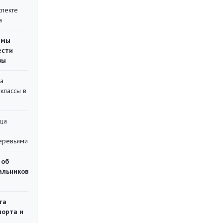
спекте
а
емы
ести
вы
на
классы в
ца
еревьями
 об
чальников
га
порта и