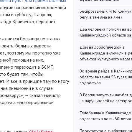
рвный пункт для приема больных
другие направления медпомощи
Беспрозванных: «По Коммун
там в субботу, 4 апреля,
бегу, а там яма на яме»
сандр Кравченко, передает
Два человека погибли на во
Калининградской области за
ождается больница поэтапно.
новить, больных вывести
Дом на Зоологической в
нет, поэтому мы поэтапно уже
Калининграде включили в р
объектов культурного насле
енной помощи на них,
тепенно переходит в БСМП
Во время рейда в Калининг
кто будет там, чтобы
области выявили 58 гулявш
ет. И все, в принципе там по итогу
подростков
ние пневмоний и в случае
онавирус», — сказал министр.
В России запустили чат-бот 
на нарушителей на электро
 корпуса многопрофильной
Телебашню в Калининграде
подсветить в честь 80-летия
Прокуратура о снабжении ж
лив ее и нажав
Ctrl+Enter