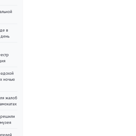
альной
де в
 день
еестр
дия
радской
их ночью
для жалоб
самокатах
 решили
 музея
ителей