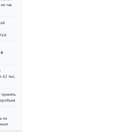
 не так
ной
 суд
 6
в
 62 тыс.
 принять
воробьев
ь на
монт