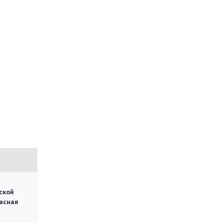
ской
асная