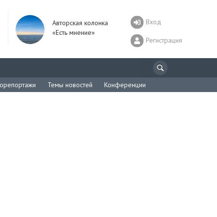
Вход
Авторская колонка
«Есть мнение»
Регистрация
орепортажи
Темы новостей
Конференции