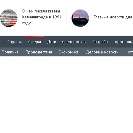
О чём писали газеты
Калининграда в 1991
Главные новости дня
году
м
Справка
Скидки
Дети
Спецпроекты
Свадьба
Гороскопы
Политика
Происшествия
Экономика
Деловые новости
Фот