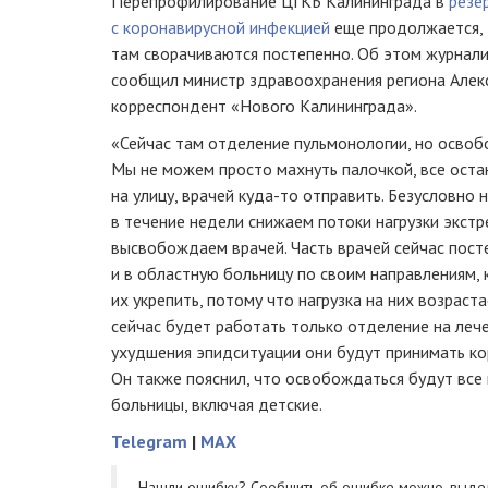
Перепрофилирование ЦГКБ Калининграда в
резе
с коронавирусной инфекцией
еще продолжается, 
там сворачиваются постепенно. Об этом журналис
сообщил министр здравоохранения региона Алек
корреспондент «Нового Калининграда».
«Сейчас там отделение пульмонологии, но освоб
Мы не можем просто махнуть палочкой, все оста
на улицу, врачей куда-то отправить. Безусловно 
в течение недели снижаем потоки нагрузки экстр
высвобождаем врачей. Часть врачей сейчас пос
и в областную больницу по своим направлениям, 
их укрепить, потому что нагрузка на них возраста
сейчас будет работать только отделение на лече
ухудшения эпидситуации они будут принимать кор
Он также пояснил, что освобождаться будут все
больницы, включая детские.
Telegram
|
MAX
Нашли ошибку? Cообщить об ошибке можно, выде