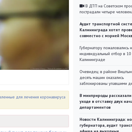
В ДТП на Советском про
пострадали четыре человек
Аудит транспортной сист
Калининграда хотят пров
совместно с мэрией Моск
Губернатору пожаловались 
индивидуальный отбор в 10 
Калининграде
Очевидец: в районе Виштын
десять машин оказались
заблокированы упавшими д
В минприроды рассказали
овленные для лечения коронавируса
уходе в отставку двух на
департаментов
Новости Калининграда: но
губернатора, аудит транс
афиша на выходные