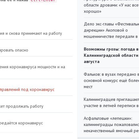
области дровами: «У нас все
хорошо»
Дело экс-главы «Фестиваль
дирекции» Акоповой о
ия и снова принимают на работу
мошенничестве передали в
Возможны грозы: погода в
ировать опасно
Калининградской области
августа
ения коронавируса мощности и на
Фальков: в вузах передано 
основной конкурс ещё более
мест
аправлений под коронавирус
Калининградцев приглашают
участие в летней переписи 
ожет продолжать работу
Асфальтовые «лепешки»:
ередаётся коронавирус
калининградцы пожаловалис
некачественный ямочный ре