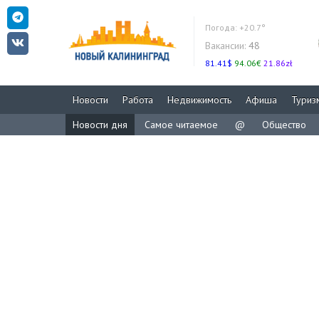
Погода:
+20.7°
Вакансии:
48
81.41$
94.06€
21.86zł
Новости
Работа
Недвижимость
Афиша
Туриз
Новости дня
Самое читаемое
@
Общество