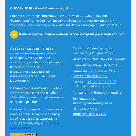
© 2003 - 2026 «Новый Калининград.Ru»
Свидетельство о регистрации СМИ: Эл № ФС77-43520, выдано
Федеральной службой по надзору в сфере связи, информационных
технологий и массовых коммуникаций (Роскомнадзор) 17 января 2011 г.
Данный сайт не предназначен для просмотра лицам младше 18 лет.
18+
Адрес: г. Калининград, ул.
Любое использование, либо
Гаражная, д.2, кабинет 308
копирование материалов или
подборки материалов сайта,
Учредитель: ЗАО "Твик Маркетинг"
элементов дизайна и оформления
Главный редактор: Обрехт О.Г.
допускается только с
Редакция:
+7 (4012) 99-21-76
письменного разрешения
news@newkaliningrad.ru
правообладателя - ЗАО «Твик
Маркетинг».
Реклама:
+7 (4012) 31-07-07
reklama@newkaliningrad.ru
Материалы с пометкой «Бизнес»,
Афиша:
afisha@newkaliningrad.ru
«Партнерский материал», «ПМ»,
«PR», «Спецпроект» - публикуются
Техподдержка:
на правах рекламы.
support@newkaliningrad.ru
Общие вопросы:
Сайт newkaliningrad.ru использует
info@newkaliningrad.ru
файлы cookie. Продолжая работу
с сайтом, вы соглашаетесь на
сбор и последующую
обработку
файлов cookie.