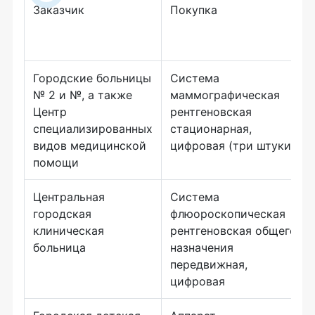
Заказчик
Покупка
Городские больницы
Система
№ 2 и №, а также
маммографическая
Центр
рентгеновская
специализированных
стационарная,
видов медицинской
цифровая (три штуки)
помощи
Центральная
Система
городская
флюороскопическая
клиническая
рентгеновская общего
больница
назначения
передвижная,
цифровая