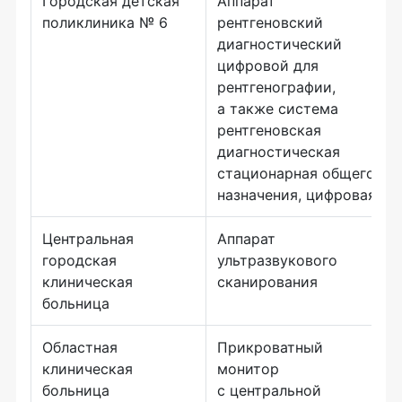
Городская детская
Аппарат
поликлиника № 6
рентгеновский
диагностический
цифровой для
рентгенографии,
а также система
рентгеновская
диагностическая
стационарная общего
назначения, цифровая
Центральная
Аппарат
городская
ультразвукового
клиническая
сканирования
больница
Областная
Прикроватный
клиническая
монитор
больница
с центральной