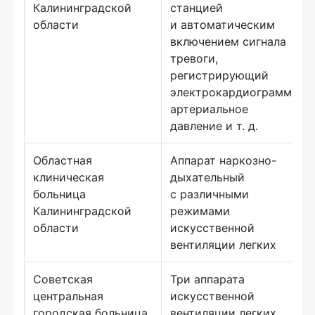
Калининградской
станцией
области
и автоматическим
включением сигнала
тревоги,
регистрирующий
электрокардиограмму,
артериальное
давление и т. д.
Областная
Аппарат наркозно-
клиническая
дыхательный
больница
с различными
Калининградской
режимами
области
искусственной
вентиляции легких
Советская
Три аппарата
центральная
искусственной
городская больница
вентиляции легких