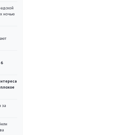
радской
их ночью
вают
 6
интереса
 плохое
 за
били
ва