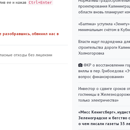
Нормативы градостроительн
лив ее и нажав
Ctrl+Enter
проектирования Калинингра
области вновь планируют из
«Балтика» уступила «Зениту»
минимальным счётом в Кубк
е разобравшись, обвинил нас в
Власти ищут подрядчика дл
строительства дороги Калин
Холмогоровка
опасные отходы без лицензии
ФКР о восстановлении г
виллы в пер. Грибоедова: «Э
вопрос финансирования»
Инвестор о сдвиге сроков о
гостиницы в Железнодорожн
только электричества»
«Мисс Кенигсберг», нудис
Зеленоградске и бегство 
о чем писали газеты 35 л