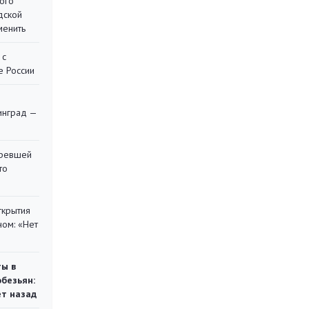
ого
дской
менить
 с
е России
я
инград —
оревшей
то
ткрытия
ом: «Нет
ты в
обезьян:
ет назад