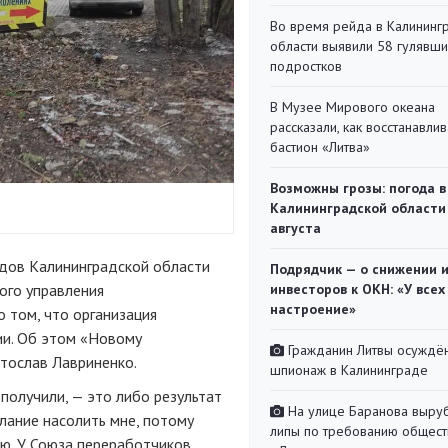
Во время рейда в Калининг
области выявили 58 гулявш
подростков
В Музее Мирового океана
рассказали, как восстанавли
бастион «Литва»
Возможны грозы: погода в
Калининградской области
августа
одов Калининградской области
Подрядчик — о снижении 
ого управления
инвесторов к ОКН: «У всех
настроение»
 том, что организация
ии. Об этом «Новому
Гражданин Литвы осуждён
тослав Лавриненко.
шпионаж в Калининграде
получили, — это либо результат
На улице Баранова выру
лание насолить мне, потому
липы по требованию общест
аю. У Союза переработчиков