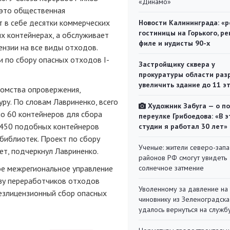
«Динамо»
 это общественная
т в себе десятки коммерческих
Новости Калининграда: «р
гостиницы на Горького, ре
их контейнерах, а обслуживает
филе и нудисты 90-х
ензии на все виды отходов.
и по сбору опасных отходов I-
Застройщику сквера у
прокуратуры области раз
увеличить здание до 11 э
домства опровержения,
уру. По словам Лавриненко, всего
Художник Забуга — о п
но 60 контейнеров для сбора
переулке Грибоедова: «В э
 450 подобных контейнеров
студии я работал 30 лет»
библиотек. Проект по сбору
Ученые: жители северо-зап
ет, подчеркнул Лавриненко.
районов РФ смогут увидеть
ое межрегиональное управление
солнечное затмение
зу переработчиков отходов
Уволенному за давление на
езлицензионный сбор опасных
чиновнику из Зеленоградска
удалось вернуться на служб