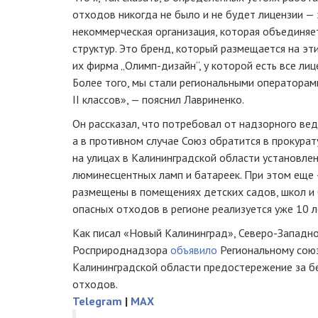
отходов никогда не было и не будет лицензии —
некоммерческая организация, которая объединяе
структур. Это бренд, который размещается на эт
их фирма „Олимп-дизайн“, у которой есть все лиц
Более того, мы стали региональными операторам
II классов», — пояснил Лавриненко.
Он рассказал, что потребовал от надзорного ве
а в противном случае Союз обратится в прокурат
на улицах в Калининградской области установле
люминесцентных ламп и батареек. При этом еще
размещены в помещениях детских садов, школ и 
опасных отходов в регионе реализуется уже 10 л
Как писал «Новый Калининград», Северо-Западн
Росприроднадзора
объявило
Региональному сою
Калининградской области предостережение за б
отходов.
Telegram
|
MAX