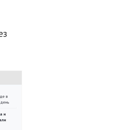
ез
де в
 день
а и
али