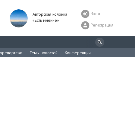
Вход
Авторская колонка
«Есть мнение»
Регистрация
орепортажи
Темы новостей
Конференции