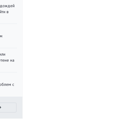
х дождей
йти в
ом
или
етене на
облем с