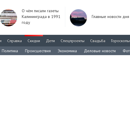
О чём писали газеты
Калининграда в 1991
Главные новости дня
году
м
Справка
Скидки
Дети
Спецпроекты
Свадьба
Гороскопы
Политика
Происшествия
Экономика
Деловые новости
Фот