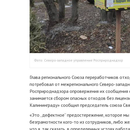
Фото: Северо-западное управление Росприроднадзор
Глава регионального Союза переработчиков отх
потребовал от межрегионального Северо-западн
Росприроднадзора опровержения их сообщения о
занимается сбором опасных отходов без лиценз
Калининграду» сообщил председатель союза Свя
«Это „дефектное“ предостережение, которое мы 
безграмотности кого-то из сотрудников, либо же
что я, так сказать, в определенных устоях работ