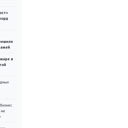
ост»
корд
решили
тажей
ожаре в
той
адных
 бизнес
 не
у