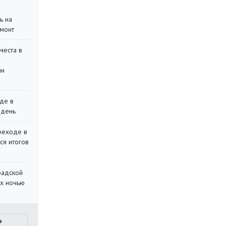
ь на
монт
места в
ли
де в
 день
реходе в
ся итогов
радской
их ночью