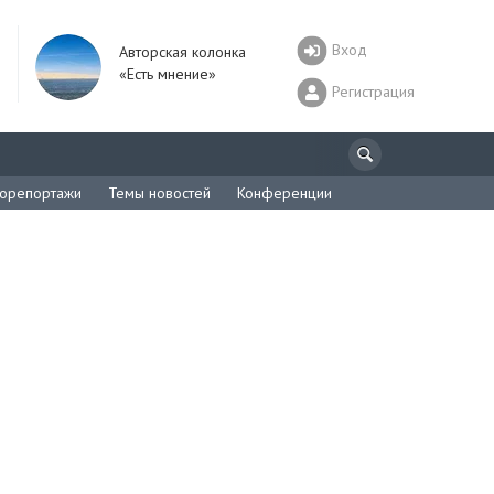
Вход
Авторская колонка
«Есть мнение»
Регистрация
орепортажи
Темы новостей
Конференции