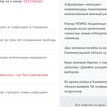
лив ее и нажав
Ctrl+Enter
Асфальтовые «лепешки»:
калининградцы пожаловалис
некачественный ямочный ре
Ректор МГИМО: бюджетные 
вшего в «заброшке» в Северном
ведущих вузах практически
полностью заняли победите
олимпиад
ит до трёх лет ограничения свободы
Два человека погибли на во
Калининградской области за
зыскать компенсацию морального
Вице-премьер Ищенко о пе
депутаты: «Давайте дождем
выборов»
заброшку», где был травмирован
Во время рейда в Калининг
области выявили 58 гулявш
подростков
ав с третьего этажа «заброшки»
Все новости за день