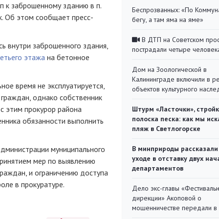
п к заброшенному зданию в п.
Беспрозванных: «По Коммун
к. Об этом сообщает пресс-
бегу, а там яма на яме»
В ДТП на Советском про
сь внутри заброшенного здания,
пострадали четыре человек
ретьего этажа
на бетонное
Дом на Зоологической в
Калининграде включили в р
ное время не эксплуатируется,
объектов культурного насле
 граждан, однако собственник
и с этим прокурор района
Штурм «Ласточки», стройк
полоска песка: как мы иск
венника обязанности выполнить
пляж в Светлогорске
 администрации муниципального
В минприроды рассказали
уходе в отставку двух на
епринятием мер по выявлению
департаментов
граждан, и ограничению доступа
оле в прокуратуре.
Дело экс-главы «Фестиваль
дирекции» Акоповой о
мошенничестве передали в