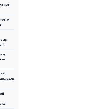
альной
спекте
а
еестр
дия
а и
али
 об
чальников
ной
 суд