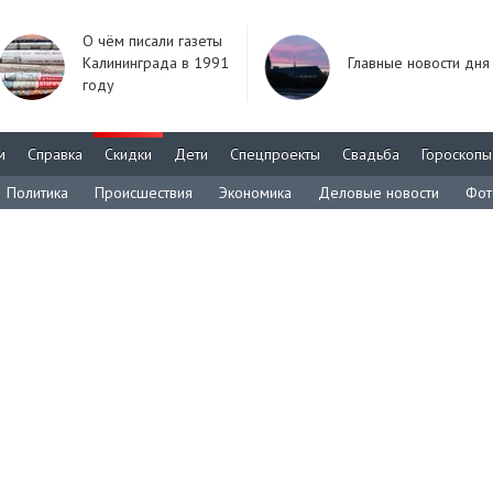
О чём писали газеты
Калининграда в 1991
Главные новости дня
году
м
Справка
Скидки
Дети
Спецпроекты
Свадьба
Гороскопы
Политика
Происшествия
Экономика
Деловые новости
Фот