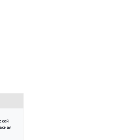
ской
асная