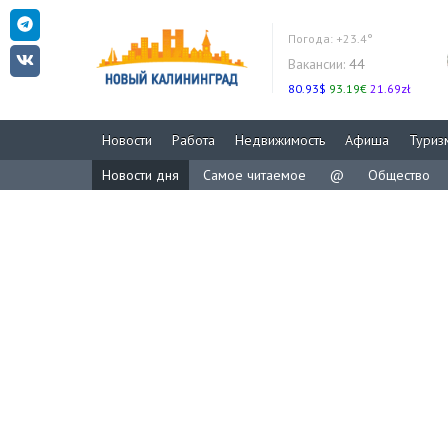
Погода:
+23.4°
Вакансии:
44
80.93$
93.19€
21.69zł
Новости
Работа
Недвижимость
Афиша
Туриз
Новости дня
Самое читаемое
@
Общество