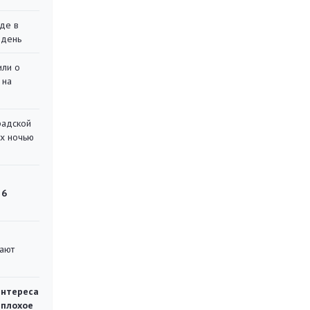
де в
 день
или о
 на
радской
их ночью
 6
вают
интереса
 плохое