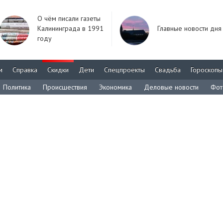
О чём писали газеты
Калининграда в 1991
Главные новости дня
году
м
Справка
Скидки
Дети
Спецпроекты
Свадьба
Гороскопы
Политика
Происшествия
Экономика
Деловые новости
Фот