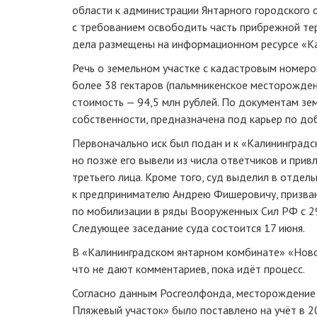
области к администрации Янтарного городского 
с требованием освободить часть прибрежной те
дела размещены на информационном ресурсе «К
Речь о земельном участке с кадастровым номер
более 38 гектаров (пальмникенское месторожден
стоимость — 94,5 млн рублей. По документам зе
собственности, предназначена под карьер по до
Первоначально иск был подан и к «Калининградс
но позже его вывели из числа ответчиков и привл
третьего лица. Кроме того, суд выделил в отде
к предпринимателю Андрею Фишеровичу, призва
по мобилизации в ряды Вооруженных Сил РФ с 29
Следующее заседание суда состоится 17 июня.
В «Калининградском янтарном комбинате» «Нов
что не дают комментариев, пока идёт процесс.
Согласно данным Росгеолфонда, месторождение 
Пляжевый участок» было поставлено на учёт в 20