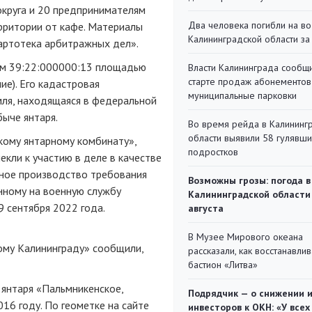
округа и 20 предпринимателям
Два человека погибли на во
рритории от кафе. Материалы
Калининградской области за
артотека арбитражных дел».
ом 39:22:000000:13 площадью
Власти Калининграда сообщ
старте продаж абонементов
ие). Его кадастровая
муниципальные парковки
мля, находящаяся в федеральной
быче янтаря.
Во время рейда в Калининг
области выявили 58 гулявш
кому янтарному комбинату»,
подростков
екли к участию в деле в качестве
льное производство требования
Возможны грозы: погода в
нному на военную службу
Калининградской области
 сентября 2022 года.
августа
В Музее Мирового океана
ому Калининграду» сообщили,
рассказали, как восстанавли
бастион «Литва»
янтаря «Пальмникенское,
Подрядчик — о снижении 
16 году. По геометке на сайте
инвесторов к ОКН: «У всех