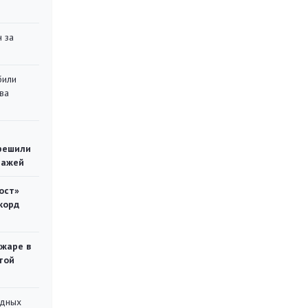
 за
били
ва
решили
тажей
ост»
корд
ожаре в
той
адных