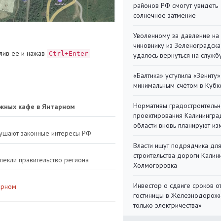
районов РФ смогут увидеть
солнечное затмение
Уволенному за давление на
чиновнику из Зеленоградска
лив ее и нажав
Ctrl+Enter
удалось вернуться на служб
«Балтика» уступила «Зениту»
минимальным счётом в Кубк
Нормативы градостроительн
жных кафе в Янтарном
проектирования Калинингра
области вновь планируют из
рушают законные интересы РФ
Власти ищут подрядчика дл
строительства дороги Калин
лекли правительство региона
Холмогоровка
Инвестор о сдвиге сроков о
арном
гостиницы в Железнодорожн
только электричества»