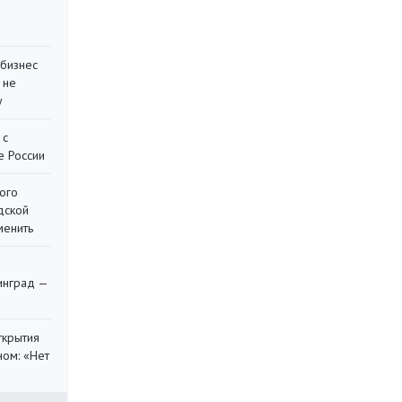
 бизнес
 не
у
 с
е России
ого
дской
менить
я
инград —
ткрытия
ом: «Нет