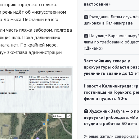
иторию городского пляжа.
настроение»
о речь идёт об «искусственном
Гражданин Литвы осуждён
ер до мыса Песчаный на юг».
шпионаж в Калининграде
ли часть пляжа забором, полгода
На улице Баранова выру
ракция шла. Пока дальнейших
липы по требованию общест
ната нет. По крайней мере,
«Динамо»
у» экс-глава администрации
Застройщику сквера у
прокуратуры области раз
увеличить здание до 11 э
Новости Калининграда: «р
гостиницы на Горького, ре
филе и нудисты 90-х
Художник Забуга — о п
переулке Грибоедова: «В э
студии я работал 30 лет»
Ученые: жители северо-зап