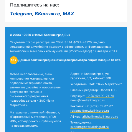
Подпишитесь на нас:
Telegram
,
ВКонтакте
,
MAX
© 2003 - 2026 «Новый Калининград.Ru»
Свидетельство о регистрации СМИ: Эл № ФС77-43520, выдано
Федеральной службой по надзору в сфере связи, информационных
технологий и массовых коммуникаций (Роскомнадзор) 17 января 2011 г.
Данный сайт не предназначен для просмотра лицам младше 18 лет.
18+
Адрес: г. Калининград, ул.
Любое использование, либо
Гаражная, д.2, кабинет 308
копирование материалов или
подборки материалов сайта,
Учредитель: ЗАО "Твик Маркетинг"
элементов дизайна и оформления
Главный редактор: Обрехт О.Г.
допускается только с
Редакция:
+7 (4012) 99-21-76
письменного разрешения
news@newkaliningrad.ru
правообладателя - ЗАО «Твик
Маркетинг».
Реклама:
+7 (4012) 31-07-07
reklama@newkaliningrad.ru
Материалы с пометкой «Бизнес»,
Афиша:
afisha@newkaliningrad.ru
«Партнерский материал», «ПМ»,
«PR», «Спецпроект» - публикуются
Техподдержка:
на правах рекламы.
support@newkaliningrad.ru