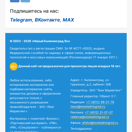
Подпишитесь на нас:
Telegram
,
ВКонтакте
,
MAX
© 2003 - 2026 «Новый Калининград.Ru»
Свидетельство о регистрации СМИ: Эл № ФС77-43520, выдано
Федеральной службой по надзору в сфере связи, информационных
технологий и массовых коммуникаций (Роскомнадзор) 17 января 2011 г.
Данный сайт не предназначен для просмотра лицам младше 18 лет.
18+
Адрес: г. Калининград, ул.
Любое использование, либо
Гаражная, д.2, кабинет 308
копирование материалов или
подборки материалов сайта,
Учредитель: ЗАО "Твик Маркетинг"
элементов дизайна и оформления
Главный редактор: Обрехт О.Г.
допускается только с
Редакция:
+7 (4012) 99-21-76
письменного разрешения
news@newkaliningrad.ru
правообладателя - ЗАО «Твик
Маркетинг».
Реклама:
+7 (4012) 31-07-07
reklama@newkaliningrad.ru
Материалы с пометкой «Бизнес»,
Афиша:
afisha@newkaliningrad.ru
«Партнерский материал», «ПМ»,
«PR», «Спецпроект» - публикуются
Техподдержка:
на правах рекламы.