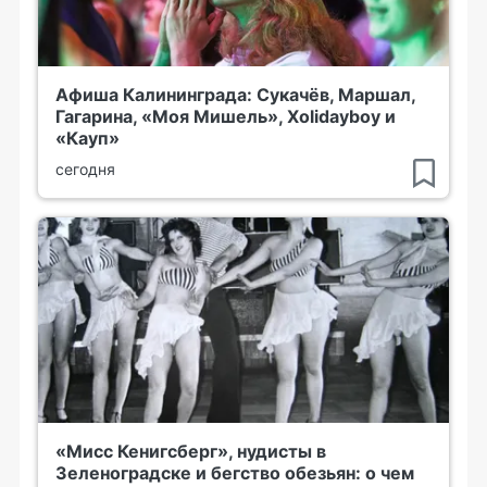
Афиша Калининграда: Сукачёв, Маршал,
Гагарина, «Моя Мишель», Xolidayboy и
«Кауп»
сегодня
«Мисс Кенигсберг», нудисты в
Зеленоградске и бегство обезьян: о чем