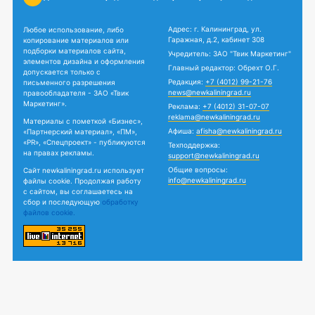
Адрес: г. Калининград, ул.
Любое использование, либо
Гаражная, д.2, кабинет 308
копирование материалов или
подборки материалов сайта,
Учредитель: ЗАО "Твик Маркетинг"
элементов дизайна и оформления
Главный редактор: Обрехт О.Г.
допускается только с
Редакция:
+7 (4012) 99-21-76
письменного разрешения
news@newkaliningrad.ru
правообладателя - ЗАО «Твик
Маркетинг».
Реклама:
+7 (4012) 31-07-07
reklama@newkaliningrad.ru
Материалы с пометкой «Бизнес»,
Афиша:
afisha@newkaliningrad.ru
«Партнерский материал», «ПМ»,
«PR», «Спецпроект» - публикуются
Техподдержка:
на правах рекламы.
support@newkaliningrad.ru
Общие вопросы:
Сайт newkaliningrad.ru использует
info@newkaliningrad.ru
файлы cookie. Продолжая работу
с сайтом, вы соглашаетесь на
сбор и последующую
обработку
файлов cookie.