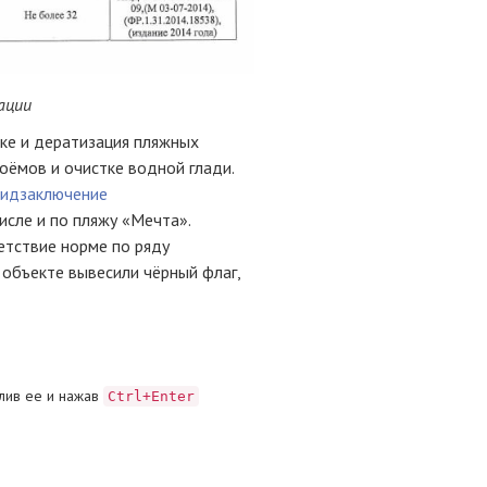
ации
ке и дератизация пляжных
ёмов и очистке водной глади.
пидзаключение
исле и по пляжу «Мечта».
тствие норме по ряду
 объекте вывесили чёрный флаг,
лив ее и нажав
Ctrl+Enter