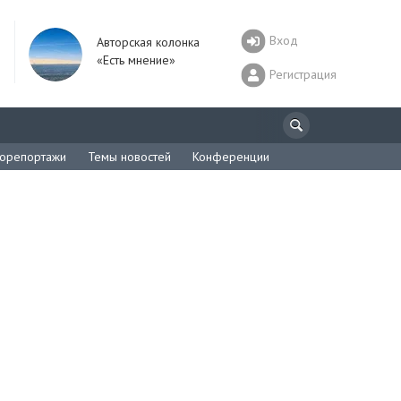
Вход
Авторская колонка
«Есть мнение»
Регистрация
орепортажи
Темы новостей
Конференции