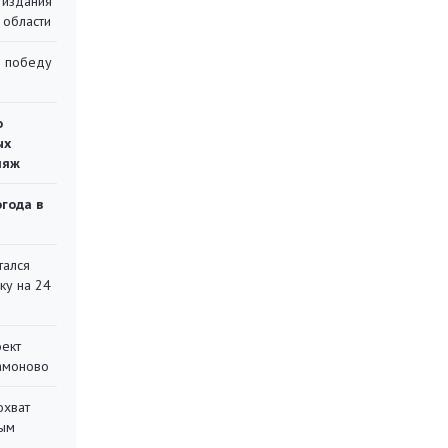
 издания
 области
ю победу
о
ых
ляж
огода в
тался
ку на 24
оект
Мамоново
охват
ным