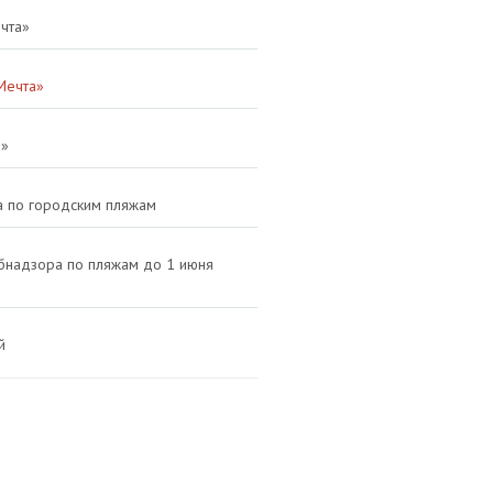
ечта»
Мечта»
а»
а по городским пляжам
ебнадзора по пляжам до 1 июня
й