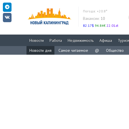
Погода:
+20.8°
Вакансии:
10
82.17$
94.84€
22.01zł
Новости
Работа
Недвижимость
Афиша
Туриз
Новости дня
Самое читаемое
@
Общество