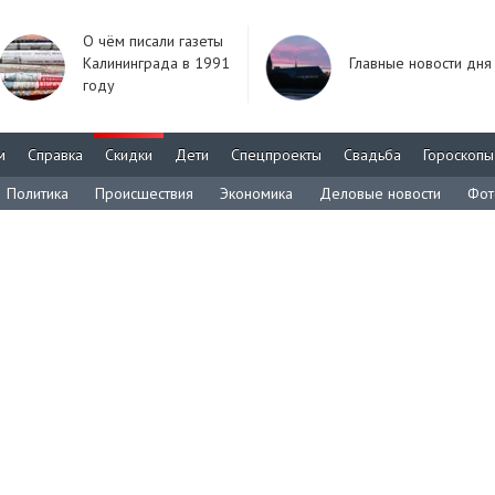
О чём писали газеты
Калининграда в 1991
Главные новости дня
году
м
Справка
Скидки
Дети
Спецпроекты
Свадьба
Гороскопы
Политика
Происшествия
Экономика
Деловые новости
Фот