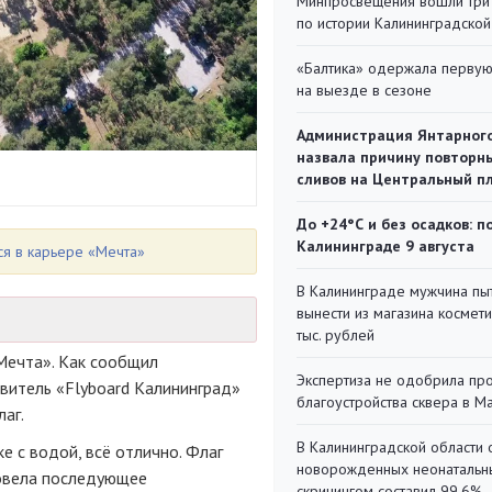
Минпросвещения вошли три
по истории Калининградской
«Балтика» одержала перву
на выезде в сезоне
Администрация Янтарног
назвала причину повторн
сливов на Центральный п
До +24°С и без осадков: п
Калининграде 9 августа
ся в карьере «Мечта»
В Калининграде мужчина пы
вынести из магазина космети
тыс. рублей
Мечта». Как сообщил
Экспертиза не одобрила пр
витель «Flyboard Калининград»
благоустройства сквера в 
аг.
В Калининградской области 
е с водой, всё отлично. Флаг
новорожденных неонаталь
ровела последующее
скринингом составил 99,6%