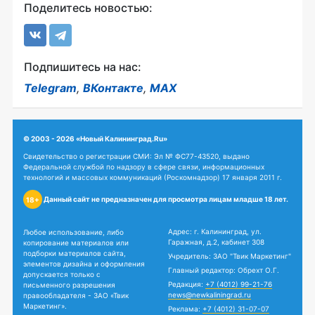
Поделитесь новостью:
Подпишитесь на нас:
Telegram
,
ВКонтакте
,
MAX
© 2003 - 2026 «Новый Калининград.Ru»
Свидетельство о регистрации СМИ: Эл № ФС77-43520, выдано
Федеральной службой по надзору в сфере связи, информационных
технологий и массовых коммуникаций (Роскомнадзор) 17 января 2011 г.
Данный сайт не предназначен для просмотра лицам младше 18 лет.
18+
Адрес: г. Калининград, ул.
Любое использование, либо
Гаражная, д.2, кабинет 308
копирование материалов или
подборки материалов сайта,
Учредитель: ЗАО "Твик Маркетинг"
элементов дизайна и оформления
Главный редактор: Обрехт О.Г.
допускается только с
Редакция:
+7 (4012) 99-21-76
письменного разрешения
news@newkaliningrad.ru
правообладателя - ЗАО «Твик
Маркетинг».
Реклама:
+7 (4012) 31-07-07