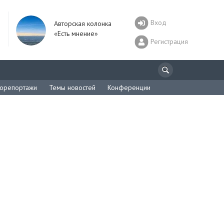
Вход
Авторская колонка
«Есть мнение»
Регистрация
орепортажи
Темы новостей
Конференции