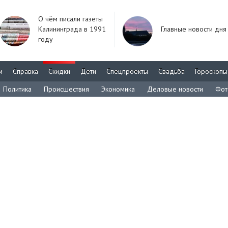
О чём писали газеты
Калининграда в 1991
Главные новости дня
году
м
Справка
Скидки
Дети
Спецпроекты
Свадьба
Гороскопы
Политика
Происшествия
Экономика
Деловые новости
Фот