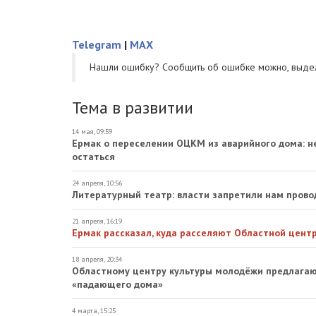
Telegram
|
MAX
Нашли ошибку? Cообщить об ошибке можно, выде
Тема в развитии
14 мая, 09:59
Ермак о переселении ОЦКМ из аварийного дома: н
остаться
24 апреля, 10:56
Литературный театр: власти запретили нам прово
21 апреля, 16:19
Ермак рассказал, куда расселяют Областной цент
18 апреля, 20:34
Областному центру культуры молодёжи предлагаю
«падающего дома»
4 марта, 15:25