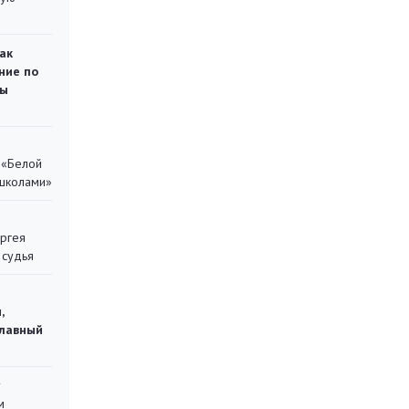
ак
ние по
ты
 «Белой
 школами»
ергея
 судья
,
главный
у
м