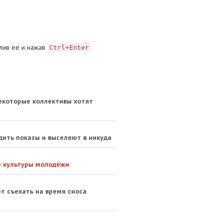
лив ее и нажав
Ctrl+Enter
екоторые коллективы хотят
дить показы и выселяют в никуда
р культуры молодёжи
т съехать на время сноса