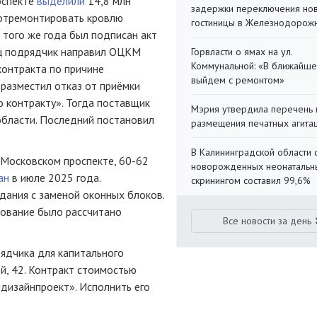
оспекте
выделили
14,8 млн
задержки переключения но
 отремонтировать кровлю
гостиницы в Железнодорож
я того же года был подписан акт
яц подрядчик направил ОЦКМ
Горвласти о ямах на ул.
Коммунальной: «В ближайш
контракта по причине
выйдем с ремонтом»
разместил отказ от приёмки
о контракту». Тогда поставщик
Мэрия утвердила перечень 
области. Последний постановил
размещения печатных агита
В Калининградской области 
 Московском проспекте, 60-62
новорожденных неонаталь
ан
в июле 2025 года.
скринингом составил 99,6%
дания с заменой оконных блоков.
рование было рассчитано
Все новости за день
ядчика для капитального
й, 42. Контракт стоимостью
дизайнпроект». Исполнить его