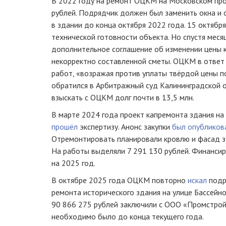
В 2022 году на ремонт ОЦКМ на Московском пр
рублей. Подрядчик должен был заменить окна и
в здании до конца октября 2022 года. 15 октябр
технической готовности объекта. Но спустя мес
дополнительное соглашение об изменении цены 
некорректно составленной сметы. ОЦКМ в ответ 
работ, «возражая против уплаты твёрдой цены п
обратился в Арбитражный суд Калининградской 
взыскать с ОЦКМ долг почти в 13,5 млн.
В марте 2024 года проект капремонта здания на
прошёл
экспертизу. Анонс закупки
был опубликов
Отремонтировать планировали кровлю и фасад з
На работы выделяли 7 291 130 рублей. Финанси
на 2025 год.
В октябре 2025 года ОЦКМ повторно
искал
подр
ремонта исторического здания на улице Бассейно
90 866 275 рублей заключили с ООО «Промстрой
необходимо было до конца текущего года.