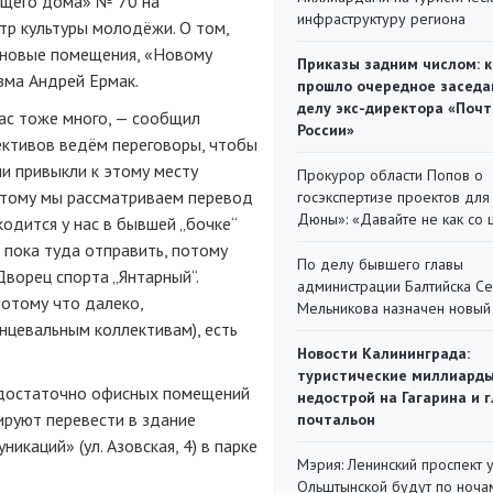
ющего дома» № 70 на
инфраструктуру региона
тр культуры молодёжи. О том,
ь новые помещения, «Новому
Приказы задним числом: к
зма Андрей Ермак.
прошло очередное заседа
делу экс-директора «Поч
 нас тоже много, — сообщил
России»
ективов ведём переговоры, чтобы
и привыкли к этому месту
Прокурор области Попов о
этому мы рассматриваем перевод
госэкспертизе проектов для
Дюны»: «Давайте не как со
одится у нас в бывшей „бочке“
 пока туда отправить, потому
По делу бывшего главы
Дворец спорта „Янтарный“.
администрации Балтийска С
потому что далеко,
Мельникова назначен новый
нцевальным коллективам), есть
Новости Калининграда:
туристические миллиарды
м достаточно офисных помещений
недострой на Гагарина и 
нируют перевести в здание
почтальон
каций» (ул. Азовская, 4) в парке
Мэрия: Ленинский проспект 
Ольштынской будут по ноча