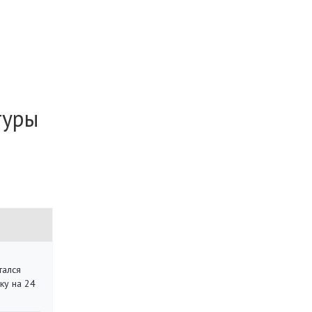
туры
тался
ку на 24