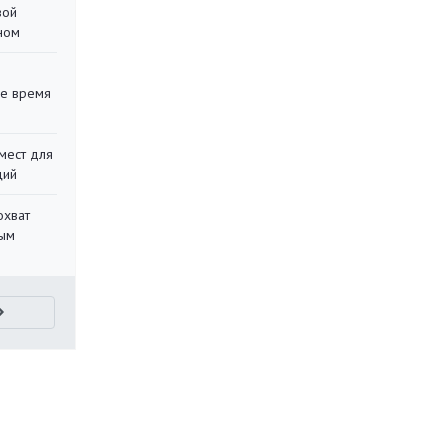
вой
ном
ее время
мест для
ций
охват
ным