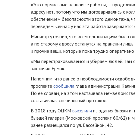
«Это нормальные плановые работы, — продолжил
адресу нет, потому что мы договаривались с кол
обеспечением безопасности этого демонтажа, чт
переведём. Сейчас у нас эта работа завершается»
Министр уточнил, что всем организациям была о
а по старому адресу останутся на хранении лиш
и прочие вещи, которые пока трудно оперативно 
«Мы перестраховываемся и убираем людей. Там 
заключил Ермак.
Напомним, что ранее о необходимости освобод
проспекте
сообщила
глава администрации Калин
По ее словам, на этом настаивала межведомстве
составившая специальный протокол.
В 2018 году ОЦКМ
выселили
из здания биржи и 
бывшей галереи (Московский проспект 60/62) и м
ранее размещался по ул. Бассейной, 42.