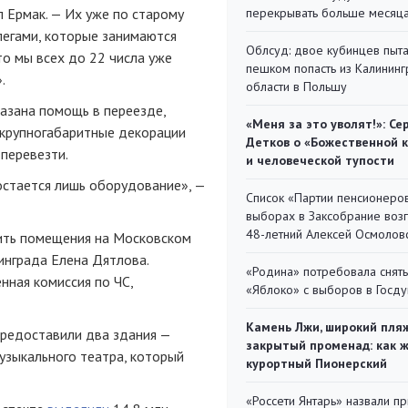
 Ермак. — Их уже по старому
перекрывать больше месяц
легами, которые занимаются
Облсуд: двое кубинцев пыта
о мы всех до 22 числа уже
пешком попасть из Калинин
.
области в Польшу
казана помощь в переезде,
«Меня за это уволят!»: Се
ь крупногабаритные декорации
Детков о «Божественной 
перевезти.
и человеческой тупости
остается лишь оборудование», —
Список «Партии пенсионеро
выборах в Заксобрание воз
48-летний Алексей Осмолов
ить помещения на Московском
инграда Елена Дятлова.
«Родина» потребовала снять
нная комиссия по ЧС,
«Яблоко» с выборов в Госд
Камень Лжи, широкий пля
предоставили два здания —
закрытый променад: как 
узыкального театра, который
курортный Пионерский
«Россети Янтарь» назвали п