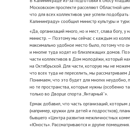
В Калининграде из-за подготовки к сносу «пада
Московском проспекте расселяют Областной цен
что для всех коллективов уже успели подобрат
Калининграду» сообщил министр культуры и тури
«Да, организаций много, но и мест, слава богу, у
министр. — Поэтому мы сейчас с каждым из колл
максимально удобное место было, потому что он
и многие туда ходят из близлежащих домов. По
части коллективов в Дом молодёжи, который нах
на Октябрьской. Для части, которую мы не можем
что всех туда не переселить, мы рассматриваем 
Понимаем, что это будет для многих неудобно, 
но те пространства, которые нужны (особенно та
только во Дворце спорта „Янтарный“».
Ермак добавил, что часть организаций, которы
(например, кружки для детей и подростков), пла
бывшего «Центра развития межличностных коммуни
«Юность». Рассматриваются и другие помещения.