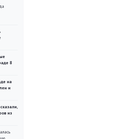
да
»
ь
е
ые
раде 8
аде на
лен и
сказали,
ров из
алась
кую