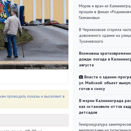
Моряк и врач из Калинингра
прошли в финал «Родников
Газмановых
В Черняховске сгорела част
довоенного здания на улиц
Тухачевского
Возможны кратковременн
дожди: погода в Калининг
августа
Власти о здании-прегр
ул. Майской: объект выкуп
готов к сносу
 нам проводить показы и выселяют в
В мэрии Калининграда рас
как остановили отток кад
детсадов
Генпрокуратура заинтересов
миллиардами на туристичес