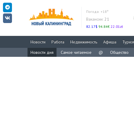
Погода:
+18°
Вакансии:
21
82.17$
94.84€
22.01zł
Новости
Работа
Недвижимость
Афиша
Туриз
Новости дня
Самое читаемое
@
Общество