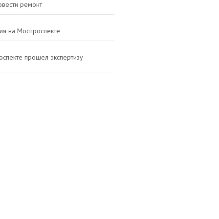
овести ремонт
ния на Моспроспекте
оспекте прошел экспертизу