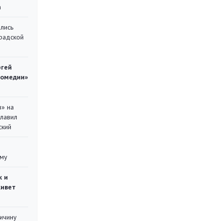
а
лись
градской
ргей
комедии»
в» на
главил
ский
уму
ж и
живет
ричину