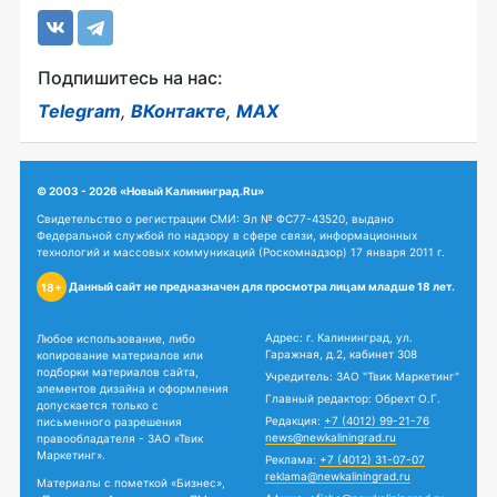
Подпишитесь на нас:
Telegram
,
ВКонтакте
,
MAX
© 2003 - 2026 «Новый Калининград.Ru»
Свидетельство о регистрации СМИ: Эл № ФС77-43520, выдано
Федеральной службой по надзору в сфере связи, информационных
технологий и массовых коммуникаций (Роскомнадзор) 17 января 2011 г.
Данный сайт не предназначен для просмотра лицам младше 18 лет.
18+
Адрес: г. Калининград, ул.
Любое использование, либо
Гаражная, д.2, кабинет 308
копирование материалов или
подборки материалов сайта,
Учредитель: ЗАО "Твик Маркетинг"
элементов дизайна и оформления
Главный редактор: Обрехт О.Г.
допускается только с
Редакция:
+7 (4012) 99-21-76
письменного разрешения
news@newkaliningrad.ru
правообладателя - ЗАО «Твик
Маркетинг».
Реклама:
+7 (4012) 31-07-07
reklama@newkaliningrad.ru
Материалы с пометкой «Бизнес»,