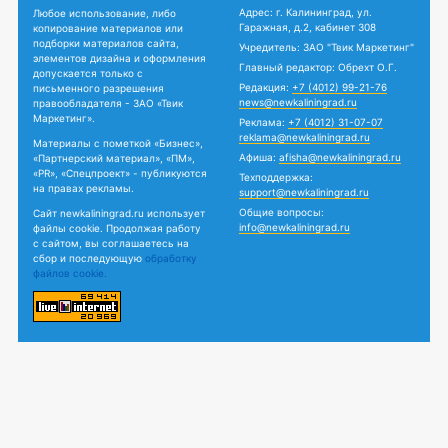
Адрес: г. Калининград, ул.
Любое использование, либо
Гаражная, д.2, кабинет 308
копирование материалов или
подборки материалов сайта,
Учредитель: ЗАО "Твик Маркетинг"
элементов дизайна и оформления
Главный редактор: Обрехт О.Г.
допускается только с
Редакция:
+7 (4012) 99-21-76
письменного разрешения
news@newkaliningrad.ru
правообладателя - ЗАО «Твик
Маркетинг».
Реклама:
+7 (4012) 31-07-07
reklama@newkaliningrad.ru
Материалы с пометкой «Бизнес»,
Афиша:
afisha@newkaliningrad.ru
«Партнерский материал», «ПМ»,
«PR», «Спецпроект» - публикуются
Техподдержка:
на правах рекламы.
support@newkaliningrad.ru
Общие вопросы:
Сайт newkaliningrad.ru использует
info@newkaliningrad.ru
файлы cookie. Продолжая работу
с сайтом, вы соглашаетесь на
сбор и последующую
обработку
файлов cookie.