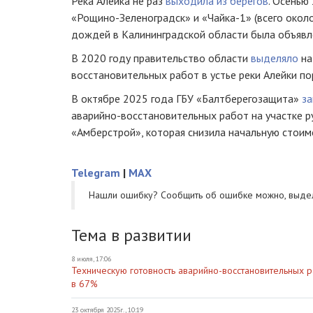
Река Алейка не раз
выходила из берегов
. Осенью
«Рощино-Зеленоградск» и «Чайка-1» (всего около 
дождей в Калининградской области была объявле
В 2020 году правительство области
выделяло
на
восстановительных работ в устье реки Алейки по
В октябре 2025 года ГБУ «Балтберегозащита»
з
аварийно-восстановительных работ на участке ру
«Амберстрой», которая снизила начальную стоимо
Telegram
|
MAX
Нашли ошибку? Cообщить об ошибке можно, выде
Тема в развитии
8 июля, 17:06
Техническую готовность аварийно-восстановительных р
в 67%
23 октября 2025г., 10:19