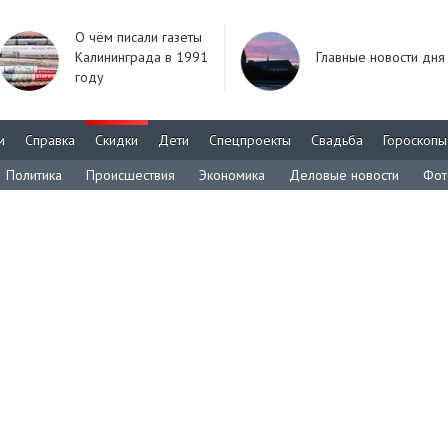
О чём писали газеты
Калининграда в 1991
Главные новости дня
году
м
Справка
Скидки
Дети
Спецпроекты
Свадьба
Гороскопы
Политика
Происшествия
Экономика
Деловые новости
Фот