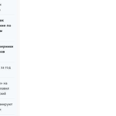
м
а
ак
ние по
ты
черинки
мов
 за год
в» на
главил
ский
ланируют
»