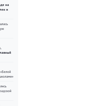
аде на
лен и
алась
кую
,
главный
 «Белой
 школами»
лись
градской
у