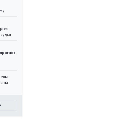
уму
ергея
 судья
 прогноз
рены
ти на