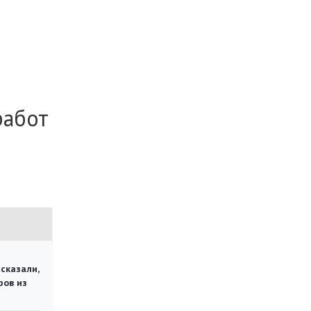
работ
сказали,
ров из