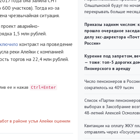
 2017 года она залила СНТ
Ольштынской будут по ноча
600 участков). Тогда из-за
перекрывать больше месяц
на чрезвычайная ситуация.
Приказы задним числом: к
 проект аварийно-
прошло очередное заседа
рядка 1,5 млн рублей.
делу экс-директора «Поч
России»
аключило
контракт на проведение
сла реки Алейки с компанией
Курение под запретом, ве
сть торгов на 22,4 млн рублей.
— тоже: топ-5 дорогих до
Пионерского в аренду
Число пенсионеров в России
лив ее и нажав
сократилось на 409 тысяч
Ctrl+Enter
Список «Партии пенсионеро
выборах в Заксобрание воз
48-летний Алексей Осмолов
абот в районе устья Алейки оценили
Квитанции на оплату ЖКУ п
отправлять через «Госуслуги