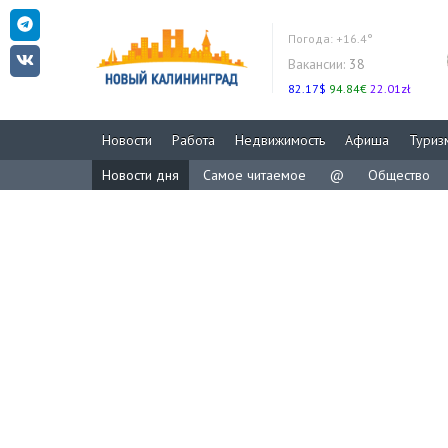
Погода:
+16.4°
Вакансии:
38
82.17$
94.84€
22.01zł
Новости
Работа
Недвижимость
Афиша
Туриз
Новости дня
Самое читаемое
@
Общество