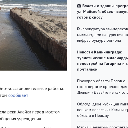
Власти о здании-прегр
ул. Майской: объект выкуп
готов к сносу
Генпрокуратура заинтересов
миллиардами на туристичес
инфраструктуру региона
Новости Калининграда:
туристические миллиарды
недострой на Гагарина и 
почтальон
Прокурор области Попов о
госэкспертизе проектов для
йно-восстановительные работы.
Дюны»: «Давайте не как со
этом
сообщает
Облсуд: двое кубинцев пыта
пешком попасть из Калинин
ла реки Алейки перед мостом.
области в Польшу
ообщения учреждения.
Мэрия: Ленинский проспект 