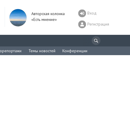
Вход
Авторская колонка
«Есть мнение»
Регистрация
орепортажи
Темы новостей
Конференции