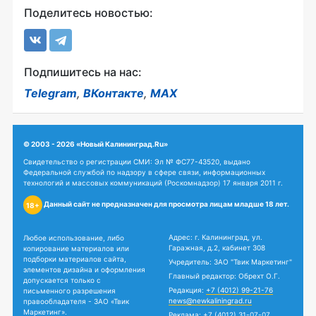
Поделитесь новостью:
Подпишитесь на нас:
Telegram
,
ВКонтакте
,
MAX
© 2003 - 2026 «Новый Калининград.Ru»
Свидетельство о регистрации СМИ: Эл № ФС77-43520, выдано
Федеральной службой по надзору в сфере связи, информационных
технологий и массовых коммуникаций (Роскомнадзор) 17 января 2011 г.
Данный сайт не предназначен для просмотра лицам младше 18 лет.
18+
Адрес: г. Калининград, ул.
Любое использование, либо
Гаражная, д.2, кабинет 308
копирование материалов или
подборки материалов сайта,
Учредитель: ЗАО "Твик Маркетинг"
элементов дизайна и оформления
Главный редактор: Обрехт О.Г.
допускается только с
Редакция:
+7 (4012) 99-21-76
письменного разрешения
news@newkaliningrad.ru
правообладателя - ЗАО «Твик
Маркетинг».
Реклама:
+7 (4012) 31-07-07