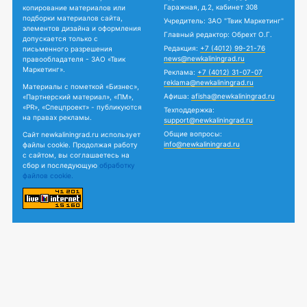
Гаражная, д.2, кабинет 308
копирование материалов или
подборки материалов сайта,
Учредитель: ЗАО "Твик Маркетинг"
элементов дизайна и оформления
Главный редактор: Обрехт О.Г.
допускается только с
Редакция:
+7 (4012) 99-21-76
письменного разрешения
news@newkaliningrad.ru
правообладателя - ЗАО «Твик
Маркетинг».
Реклама:
+7 (4012) 31-07-07
reklama@newkaliningrad.ru
Материалы с пометкой «Бизнес»,
Афиша:
afisha@newkaliningrad.ru
«Партнерский материал», «ПМ»,
«PR», «Спецпроект» - публикуются
Техподдержка:
на правах рекламы.
support@newkaliningrad.ru
Общие вопросы:
Сайт newkaliningrad.ru использует
info@newkaliningrad.ru
файлы cookie. Продолжая работу
с сайтом, вы соглашаетесь на
сбор и последующую
обработку
файлов cookie.