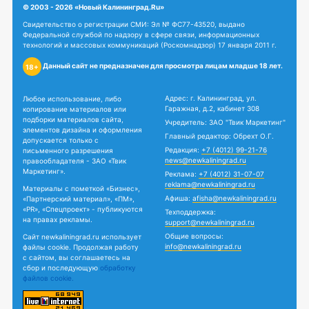
© 2003 - 2026 «Новый Калининград.Ru»
Свидетельство о регистрации СМИ: Эл № ФС77-43520, выдано
Федеральной службой по надзору в сфере связи, информационных
технологий и массовых коммуникаций (Роскомнадзор) 17 января 2011 г.
Данный сайт не предназначен для просмотра лицам младше 18 лет.
18+
Адрес: г. Калининград, ул.
Любое использование, либо
Гаражная, д.2, кабинет 308
копирование материалов или
подборки материалов сайта,
Учредитель: ЗАО "Твик Маркетинг"
элементов дизайна и оформления
Главный редактор: Обрехт О.Г.
допускается только с
Редакция:
+7 (4012) 99-21-76
письменного разрешения
news@newkaliningrad.ru
правообладателя - ЗАО «Твик
Маркетинг».
Реклама:
+7 (4012) 31-07-07
reklama@newkaliningrad.ru
Материалы с пометкой «Бизнес»,
Афиша:
afisha@newkaliningrad.ru
«Партнерский материал», «ПМ»,
«PR», «Спецпроект» - публикуются
Техподдержка:
на правах рекламы.
support@newkaliningrad.ru
Общие вопросы:
Сайт newkaliningrad.ru использует
info@newkaliningrad.ru
файлы cookie. Продолжая работу
с сайтом, вы соглашаетесь на
сбор и последующую
обработку
файлов cookie.