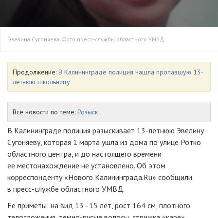
Эвелина Сугоняева. Фото пресс-службы областного УМВД
Продолжение:
В Калининграде полиция нашла пропавшую 13-
летнюю школьницу
Все новости по теме:
Розыск
В Калининграде полиция разыскивает
13-летнюю
Эвелину
Сугоняеву, которая 1 марта ушла из дома по улице Ротко
областного центра, и до настоящего времени
ее местонахождение не установлено. Об этом
корреспонденту «Нового Калининграда.Ru» сообщили
в
пресс-службе
областного УМВД.
Ее приметы: на вид 13–15 лет, рост 164 см, плотного
телосложения,
темно-русые
волосы, стрижка «каре».