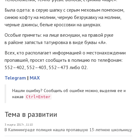
Была одета: в серую шапку с серым меховым помпоном,
синюю кофту на молнии, черную безрукавку на молнии,
черные джинсы, белые кроссовки на шнурках.
Особые приметы: на лице веснушки, на правой руке
в районе запястья татуировка в виде буквы «А».
Всех, кто располагает информацией о местонахождении
пропавшей, просят сообщить в полицию по телефонам:
552–402, 552–403, 552–473 либо 02.
Telegram
|
MAX
Нашли ошибку? Cообщить об ошибке можно, выделив ее и
нажав
Ctrl+Enter
Тема в развитии
3 марта 2017г., 11:10
В Калининграде полиция нашла пропавшую 13-летнюю школьницу