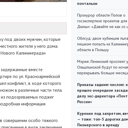
почтальон
Прокурор области Попов о
госэкспертизе проектов для
Дюны»: «Давайте не как со
Облсуд: двое кубинцев пыта
жу под двоих мужчин, которые
пешком попасть из Калинин
местного жителя у него дома.
области в Польшу
 «Нового Калининграда»
Мэрия: Ленинский проспект 
Ольштынской будут по ноча
а задержанные вместе
перекрывать больше месяц
ртире по ул. Красноармейской
шел конфликт, в ходе которого
Приказы задним числом: к
ножом в различные части тела.
прошло очередное заседа
делу экс-директора «Поч
н из подозреваемых поджег
России»
 подробная информация
Курение под запретом, ве
— тоже: топ-5 дорогих до
 в совершении особо тяжкого
Пионерского в аренду
у пресечения в виде заключения