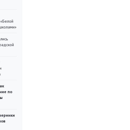
 «Белой
 школами»
лись
градской
у
м
а
ак
ние по
ты
черинки
мов