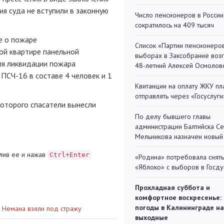
я суда не вступили в законную
Число пенсионеров в России
сократилось на 409 тысяч
е о пожаре
Список «Партии пенсионеро
ной квартире панельной
выборах в Заксобрание воз
Для ликвидации пожара
48-летний Алексей Осмолов
и
ПСЧ-16
в составе 4 человек и 1
Квитанции на оплату ЖКУ п
отправлять через «Госуслуги
оторого спасатели вынесли
По делу бывшего главы
администрации Балтийска С
Мельникова назначен новый
лив ее и нажав
Ctrl+Enter
«Родина» потребовала снять
«Яблоко» с выборов в Госд
Прохладная суббота и
комфортное воскресенье:
погоды в Калининграде на
 Немана взяли под стражу
выходные