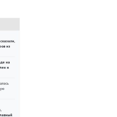
сказали,
ров из
аде на
лен и
алась
кую
,
главный