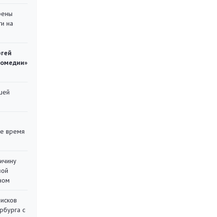
рены
ти на
ргей
комедии»
шей
ее время
ричину
вой
ном
писков
рбурга с