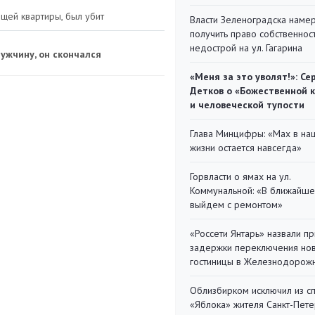
ящей квартиры, был убит
Власти Зеленоградска наме
получить право собственнос
недострой на ул. Гагарина
ужчину, он скончался
«Меня за это уволят!»: Се
Детков о «Божественной 
и человеческой тупости
Глава Минцифры: «Мах в на
жизни остается навсегда»
Горвласти о ямах на ул.
Коммунальной: «В ближайш
выйдем с ремонтом»
«Россети Янтарь» назвали п
задержки переключения но
гостиницы в Железнодорож
Облизбирком исключил из с
«Яблока» жителя Санкт-Пете