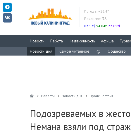
Погода:
+16.4°
Вакансии:
38
82.17$
94.84€
22.01zł
Новости
Работа
Недвижимость
Афиша
Туриз
Новости дня
Самое читаемое
@
Общество
Новости
Новости дня
Проиcшествия
Подозреваемых в жесто
Немана взяли под страж