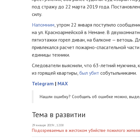
под стражу до 22 марта 2019 года. Постановлени
силу.
Напомним
, утром 22 января поступило сообщени
на ул. Красноармейской в Немане. В двухкомнат
пятиэтажки горел диван, на балконе — ветошь. 
привлекался расчет
пожарно-спасательной
част
единицы техники.
Следователи выяснили, что
63-летний
мужчина, к
из горящей квартиры,
был убит
собутыльниками.
Telegram
|
MAX
Нашли ошибку? Cообщить об ошибке можно, выде
Тема в развитии
29 января 2019г., 12:08
Подозреваемых в жестоком убийстве пожилого жителя