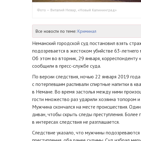
Фото — Виталий Невар, «Новый Калининград»
Все новости по теме:
Криминал
Неманский городской суд постановил взять стра
подозревается в жестоком убийстве
63-летнего
Об этом во вторник, 29 января, корреспонденту
сообщили в
пресс-службе
суда.
По версии следствия, ночью 22 января 2019 год
с потерпевшим распивали спиртные напитки в ква
в Немане. Во время застолья между ними произо
гости множество раз ударили хозяина топором и 
Мужчина скончался на месте происшествия. Оди
диван, чтобы скрыть следы преступления. Более
в интересах следствия не разглашается.
Следствие указало, что мужчины подозреваются
преступления, оба ранее судимы. Суд избрал мер