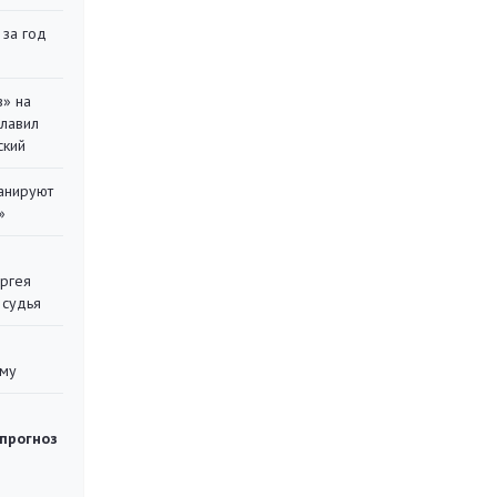
 за год
в» на
главил
ский
ланируют
»
ергея
 судья
уму
 прогноз