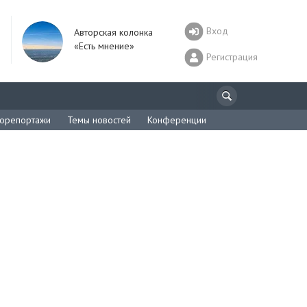
Вход
Авторская колонка
«Есть мнение»
Регистрация
орепортажи
Темы новостей
Конференции