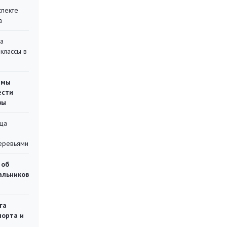
спекте
а
на
классы в
емы
ести
вы
ца
еревьями
 об
чальников
га
порта и