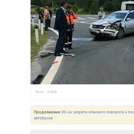
Фото – УМВД
Продолжение:
Из-за запрета опасного поворота к п
автобусов