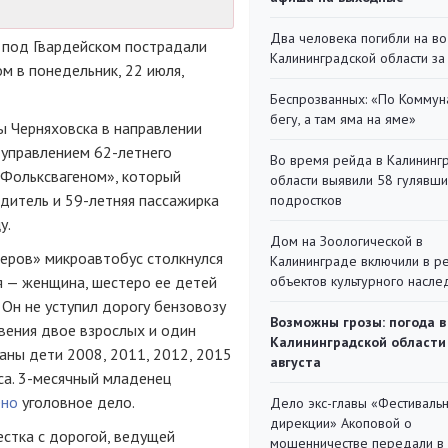
Два человека погибли на во
 под Гвардейском пострадали
Калининградской области за
м в понедельник, 22 июля,
Беспрозванных: «По Коммун
бегу, а там яма на яме»
ы Черняховска в направлении
 управлением 62-летнего
Во время рейда в Калининг
 «Фольксвагеном», который
области выявили 58 гулявш
одитель и 59-летняя пассажирка
подростков
у.
Дом на Зоологической в
теров» микроавтобус столкнулся
Калининграде включили в р
я — женщина, шестеро ее детей
объектов культурного насле
 Он не уступил дорогу бензовозу
Возможны грозы: погода в
овения двое взрослых и один
Калининградской области
аны дети 2008, 2011, 2012, 2015
августа
са. 3-месячный младенец
ено
уголовное дело.
Дело экс-главы «Фестиваль
дирекции» Акоповой о
естка с дорогой, ведущей
мошенничестве передали в