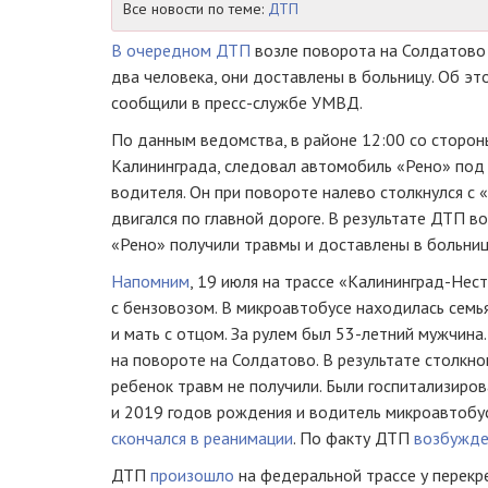
Все новости по теме:
ДТП
В очередном ДТП
возле поворота на Солдатово
два человека, они доставлены в больницу. Об это
сообщили в пресс-службе УМВД.
По данным ведомства, в районе 12:00 со сторон
Калининграда, следовал автомобиль «Рено» под
водителя. Он при повороте налево столкнулся с
двигался по главной дороге. В результате ДТП в
«Рено» получили травмы и доставлены в больниц
Напомним
, 19 июля на трассе «Калининград-Нес
с бензовозом. В микроавтобусе находилась семь
и мать с отцом. За рулем был 53-летний мужчина.
на повороте на Солдатово. В результате столкн
ребенок травм не получили. Были госпитализиров
и 2019 годов рождения и водитель микроавтобу
скончался в реанимации
. По факту ДТП
возбужд
ДТП
произошло
на федеральной трассе у перекр