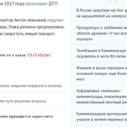
ре 2017 года
произошло
ДТП
В России запустили чат-бот 
на нарушителей на электро
ернатор Антон Алиханов
поручил
еры. Глава региона предположил,
Прокуратура о снабжении ж
ли запретить левый поворот.
области дровами: «У нас все
хорошо»
Телебашню в Калининграде
лив ее и нажав
Ctrl+Enter
подсветить в честь 80-летия
Фальков: в вузах передано 
основной конкурс ещё более
мест
осле закрытия поворота к поселку
Асфальтовые «лепешки»:
калининградцы пожаловалис
щем пути решения вопроса
некачественный ямочный ре
Калининградцев приглашают
анам приходится через него
участие в летней переписи 