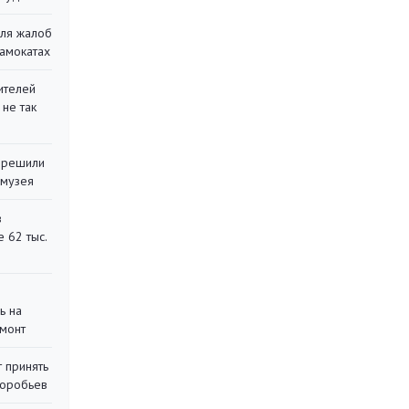
для жалоб
самокатах
ителей
 не так
 решили
 музея
в
 62 тыс.
ь на
монт
 принять
воробьев