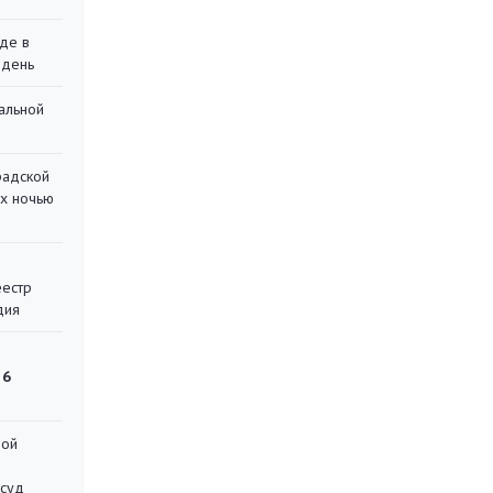
де в
 день
альной
радской
их ночью
еестр
дия
 6
ной
 суд