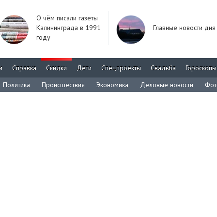
О чём писали газеты
Калининграда в 1991
Главные новости дня
году
м
Справка
Скидки
Дети
Спецпроекты
Свадьба
Гороскопы
Политика
Происшествия
Экономика
Деловые новости
Фот