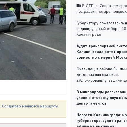
В ДТП на Советском про
пострадали четыре человек
Губернатору пожаловались 
индивидуальный отбор в 10 
Калининграде
Аудит транспортной сист
Калининграда хотят пров
совместно с мэрией Моск
Очевидец: в районе Виштын
десять машин оказались
заблокированы упавшими д
В минприроды рассказали
уходе в отставку двух на
департаментов
ос. Солдатово меняются маршруты
Новости Калининграда: но
губернатора, аудит транс
афиша на выходные