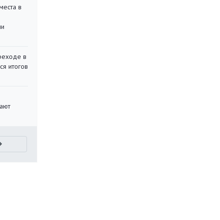
места в
ли
реходе в
ся итогов
вают