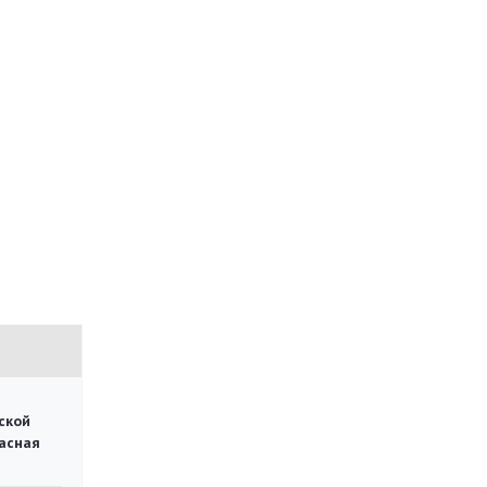
ской
асная