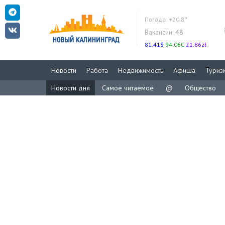
Погода:
+20.8°
Вакансии:
48
81.41$
94.06€
21.86zł
Новости
Работа
Недвижимость
Афиша
Туриз
Новости дня
Самое читаемое
@
Общество