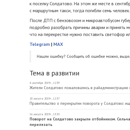
к поселку Солдатово. На этом же месте в сентяб
с маршрутным такси, тогда погибли семь человек.
После ДТП с бензовозом и микроавтобусом губ
подробно разобрать причины аварии и принять м
что на перекрестке нужно поставить светофор и
Telegram
|
MAX
Нашли ошибку? Cообщить об ошибке можно, выде
Тема в развитии
4 сентября 2019г., 12:39
Жители Солдатово пожаловались в райадминистрацию п
20 августа 2019г., 12:37
Правительство о перекрытии поворота у Солдатово: и
16 августа 2019г., 13:33
Поворот на Солдатово закрыли отбойником. Сельч
перелезать