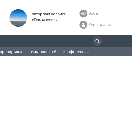
Вход
Авторская колонка
«Есть мнение»
Регистрация
орепортажи
Темы новостей
Конференции