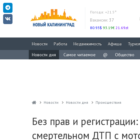
Погода:
+21.5°
Вакансии:
37
80.93$
93.19€
21.69zł
Новости
Работа
Недвижимость
Афиша
Туриз
Новости дня
Самое читаемое
@
Общество
Новости
Новости дня
Проиcшествия
Без прав и регистрации:
смертельном ДТП с мот