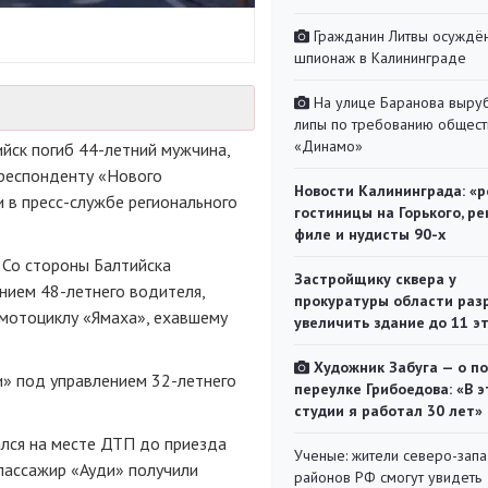
Гражданин Литвы осуждён
шпионаж в Калининграде
На улице Баранова выру
липы по требованию общест
«Динамо»
ийск погиб 44-летний мужчина,
рреспонденту «Нового
Новости Калининграда: «р
 в пресс-службе регионального
гостиницы на Горького, ре
филе и нудисты 90-х
. Со стороны Балтийска
Застройщику сквера у
нием 48-летнего водителя,
прокуратуры области раз
 мотоциклу «Ямаха», ехавшему
увеличить здание до 11 э
Художник Забуга — о п
и» под управлением 32-летнего
переулке Грибоедова: «В э
студии я работал 30 лет»
ался на месте ДТП до приезда
Ученые: жители северо-зап
 пассажир «Ауди» получили
районов РФ смогут увидеть