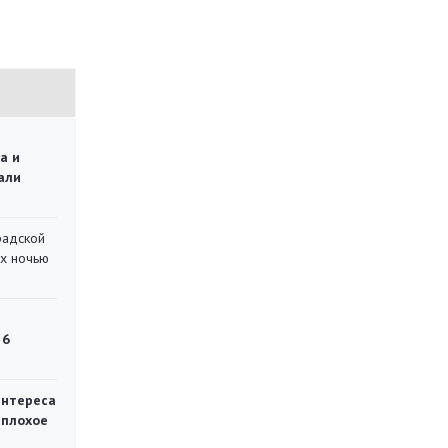
а и
али
радской
их ночью
 6
интереса
 плохое