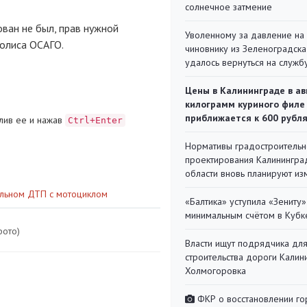
солнечное затмение
ван не был, прав нужной
Уволенному за давление на
полиса ОСАГО.
чиновнику из Зеленоградска
удалось вернуться на служб
Цены в Калининграде в ав
килограмм куриного филе
приближается к 600 рубл
лив ее и нажав
Ctrl+Enter
Нормативы градостроительн
проектирования Калинингра
области вновь планируют из
тельном ДТП с мотоциклом
«Балтика» уступила «Зениту»
минимальным счётом в Кубк
фото)
Власти ищут подрядчика дл
строительства дороги Калин
Холмогоровка
ФКР о восстановлении г