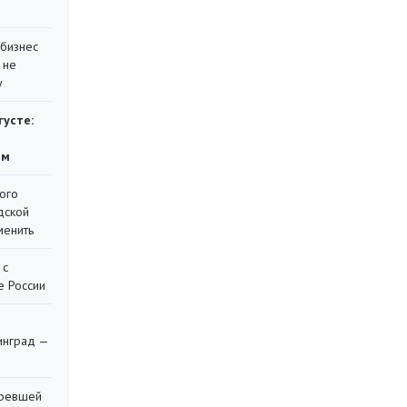
 бизнес
 не
у
густе:
ям
ого
дской
менить
 с
е России
я
инград —
оревшей