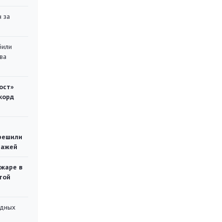
 за
били
ва
ост»
корд
решили
тажей
ожаре в
той
адных