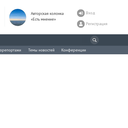
Вход
Авторская колонка
«Есть мнение»
Регистрация
орепортажи
Темы новостей
Конференции