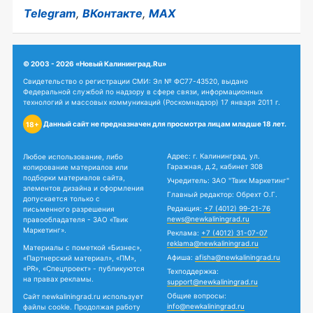
Telegram
,
ВКонтакте
,
MAX
© 2003 - 2026 «Новый Калининград.Ru»
Свидетельство о регистрации СМИ: Эл № ФС77-43520, выдано
Федеральной службой по надзору в сфере связи, информационных
технологий и массовых коммуникаций (Роскомнадзор) 17 января 2011 г.
Данный сайт не предназначен для просмотра лицам младше 18 лет.
18+
Адрес: г. Калининград, ул.
Любое использование, либо
Гаражная, д.2, кабинет 308
копирование материалов или
подборки материалов сайта,
Учредитель: ЗАО "Твик Маркетинг"
элементов дизайна и оформления
Главный редактор: Обрехт О.Г.
допускается только с
Редакция:
+7 (4012) 99-21-76
письменного разрешения
news@newkaliningrad.ru
правообладателя - ЗАО «Твик
Маркетинг».
Реклама:
+7 (4012) 31-07-07
reklama@newkaliningrad.ru
Материалы с пометкой «Бизнес»,
Афиша:
afisha@newkaliningrad.ru
«Партнерский материал», «ПМ»,
«PR», «Спецпроект» - публикуются
Техподдержка:
на правах рекламы.
support@newkaliningrad.ru
Общие вопросы:
Сайт newkaliningrad.ru использует
info@newkaliningrad.ru
файлы cookie. Продолжая работу