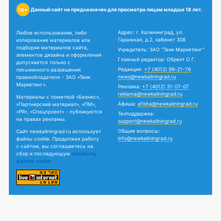
Данный сайт не предназначен для просмотра лицам младше 18 лет.
18+
Адрес: г. Калининград, ул.
Любое использование, либо
Гаражная, д.2, кабинет 308
копирование материалов или
подборки материалов сайта,
Учредитель: ЗАО "Твик Маркетинг"
элементов дизайна и оформления
Главный редактор: Обрехт О.Г.
допускается только с
Редакция:
+7 (4012) 99-21-76
письменного разрешения
news@newkaliningrad.ru
правообладателя - ЗАО «Твик
Маркетинг».
Реклама:
+7 (4012) 31-07-07
reklama@newkaliningrad.ru
Материалы с пометкой «Бизнес»,
Афиша:
afisha@newkaliningrad.ru
«Партнерский материал», «ПМ»,
«PR», «Спецпроект» - публикуются
Техподдержка:
на правах рекламы.
support@newkaliningrad.ru
Общие вопросы:
Сайт newkaliningrad.ru использует
info@newkaliningrad.ru
файлы cookie. Продолжая работу
с сайтом, вы соглашаетесь на
сбор и последующую
обработку
файлов cookie.