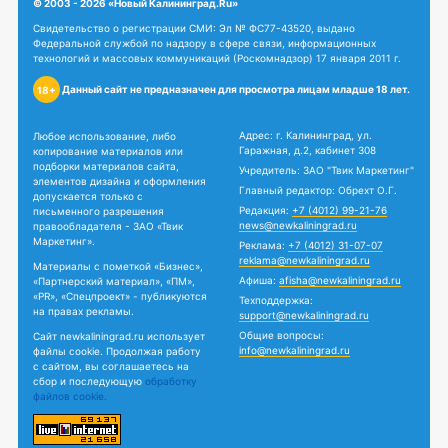
© 2003 - 2026 «Новый Калининград.Ru»
Свидетельство о регистрации СМИ: Эл № ФС77-43520, выдано
Федеральной службой по надзору в сфере связи, информационных
технологий и массовых коммуникаций (Роскомнадзор) 17 января 2011 г.
Данный сайт не предназначен для просмотра лицам младше 18 лет.
18+
Адрес: г. Калининград, ул.
Любое использование, либо
Гаражная, д.2, кабинет 308
копирование материалов или
подборки материалов сайта,
Учредитель: ЗАО "Твик Маркетинг"
элементов дизайна и оформления
Главный редактор: Обрехт О.Г.
допускается только с
Редакция:
+7 (4012) 99-21-76
письменного разрешения
news@newkaliningrad.ru
правообладателя - ЗАО «Твик
Маркетинг».
Реклама:
+7 (4012) 31-07-07
reklama@newkaliningrad.ru
Материалы с пометкой «Бизнес»,
Афиша:
afisha@newkaliningrad.ru
«Партнерский материал», «ПМ»,
«PR», «Спецпроект» - публикуются
Техподдержка:
на правах рекламы.
support@newkaliningrad.ru
Общие вопросы:
Сайт newkaliningrad.ru использует
info@newkaliningrad.ru
файлы cookie. Продолжая работу
с сайтом, вы соглашаетесь на
сбор и последующую
обработку
файлов cookie.