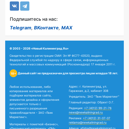
Подпишитесь на нас:
Telegram
,
ВКонтакте
,
MAX
© 2003 - 2026 «Новый Калининград.Ru»
Свидетельство о регистрации СМИ: Эл № ФС77-43520, выдано
Федеральной службой по надзору в сфере связи, информационных
технологий и массовых коммуникаций (Роскомнадзор) 17 января 2011 г.
Данный сайт не предназначен для просмотра лицам младше 18 лет.
18+
Адрес: г. Калининград, ул.
Любое использование, либо
Гаражная, д.2, кабинет 308
копирование материалов или
подборки материалов сайта,
Учредитель: ЗАО "Твик Маркетинг"
элементов дизайна и оформления
Главный редактор: Обрехт О.Г.
допускается только с
Редакция:
+7 (4012) 99-21-76
письменного разрешения
news@newkaliningrad.ru
правообладателя - ЗАО «Твик
Маркетинг».
Реклама:
+7 (4012) 31-07-07
reklama@newkaliningrad.ru
Материалы с пометкой «Бизнес»,
Афиша:
afisha@newkaliningrad.ru
«Партнерский материал», «ПМ»,