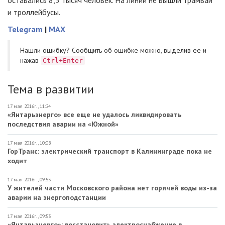
оставались 8,5 тысяч человек. На линии не вышли трамваи
и троллейбусы.
Telegram
|
MAX
Нашли ошибку? Cообщить об ошибке можно, выделив ее и
нажав
Ctrl+Enter
Тема в развитии
17 мая 2016г., 11:24
«Янтарьэнерго» все еще не удалось ликвидировать
последствия аварии на «Южной»
17 мая 2016г., 10:08
ГорТранс: электрический транспорт в Калининграде пока не
ходит
17 мая 2016г., 09:55
У жителей части Московского района нет горячей воды из-за
аварии на энергоподстанции
17 мая 2016г., 09:53
«Янтарьэнерго»: восстановить электроснабжение в