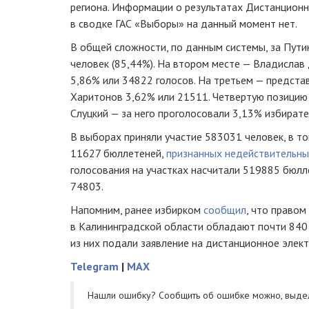
региона. Информации о результатах Дистанционн
в сводке ГАС «Выборы» на данный момент нет.
В общей сложности, по данным системы, за Пут
человек (85,44%). На втором месте — Владислав
5,86% или 34822 голосов. На третьем — предст
Харитонов 3,62% или 21511. Четвертую позици
Слуцкий — за него проголосовали 3,13% избирате
В выборах приняли участие 583031 человек, в то
11627 бюллетеней,
признанных недействительн
голосования на участках насчитали 519885 бюлле
74803.
Напомним, ранее избирком
сообщил
, что правом
в Калининградской области обладают почти 840 
из них подали заявление на дистанционное элек
Telegram
|
MAX
Нашли ошибку? Cообщить об ошибке можно, выде