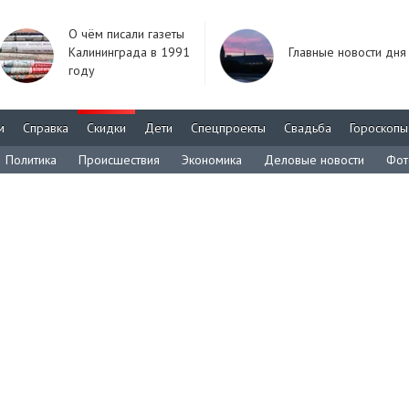
О чём писали газеты
Калининграда в 1991
Главные новости дня
году
м
Справка
Скидки
Дети
Спецпроекты
Свадьба
Гороскопы
Политика
Происшествия
Экономика
Деловые новости
Фот