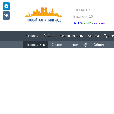
Погода:
+15.2°
Вакансии:
10
82.17$
94.84€
22.01zł
Новости
Работа
Недвижимость
Афиша
Туриз
Новости дня
Самое читаемое
@
Общество