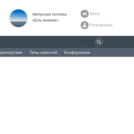
Вход
Авторская колонка
«Есть мнение»
Регистрация
орепортажи
Темы новостей
Конференции