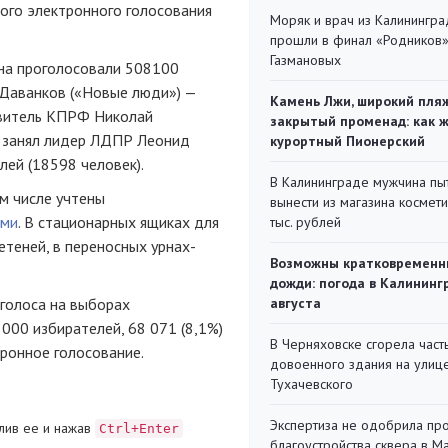
ого электронного голосования
Моряк и врач из Калинингра
прошли в финал «Родников
Газмановых
ина проголосовали 508100
 Даванков («Новые люди») —
Камень Лжи, широкий пля
авитель КПРФ Николай
закрытый променад: как 
ю занял лидер ЛДПР Леонид
курортный Пионерский
лей (18598 человек).
В Калининграде мужчина пы
м числе учтены
вынести из магазина космети
ыми
. В стационарных ящиках для
тыс. рублей
теней, в переносных урнах-
Возможны кратковременн
дожди: погода в Калининг
 голоса на выборах
августа
000 избирателей, 68 071 (8,1%)
В Черняховске сгорела част
тронное голосование.
довоенного здания на улиц
Тухачевского
Экспертиза не одобрила пр
лив ее и нажав
Ctrl+Enter
благоустройства сквера в 