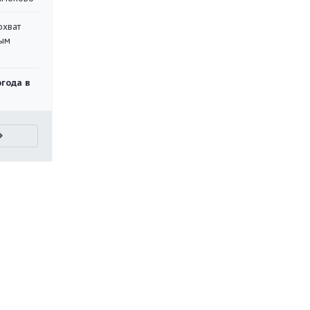
охват
ным
огода в