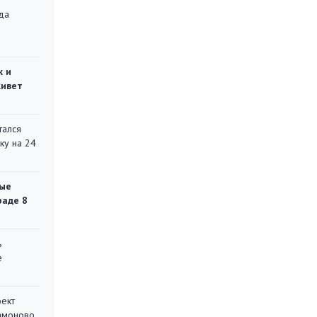
да
»
ж и
живет
тался
ку на 24
ые
раде 8
ь
е
оект
Мамоново