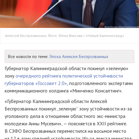
Алексей Беспрозванных. Фото: Юлия Власова / «Новый Калининград»
Все новости по теме:
Эпоха Алексея Беспрозванных
Губернатор Калининградской области покинул «зеленую»
зону
очередного рейтинга политической устойчивости
губернаторов «Госсовет 2.0»
, подготовленного экспертами
коммуникационного холдинга «Минченко Консалтинг».
«Губернатор Калининградской области Алексей
Беспрозванных покинул „зеленую“ зону устойчивости из-за
уголовного дела в отношении областного экс-министра
молодежи Анны Мусевич», — поясняется в XXII рейтинге.
В СЗФО Беспрозванных переместился на восьмое место
из 12 в зону средней устойчивости. Из-за ареста министра