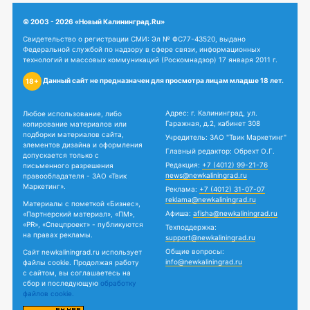
© 2003 - 2026 «Новый Калининград.Ru»
Свидетельство о регистрации СМИ: Эл № ФС77-43520, выдано
Федеральной службой по надзору в сфере связи, информационных
технологий и массовых коммуникаций (Роскомнадзор) 17 января 2011 г.
Данный сайт не предназначен для просмотра лицам младше 18 лет.
18+
Адрес: г. Калининград, ул.
Любое использование, либо
Гаражная, д.2, кабинет 308
копирование материалов или
подборки материалов сайта,
Учредитель: ЗАО "Твик Маркетинг"
элементов дизайна и оформления
Главный редактор: Обрехт О.Г.
допускается только с
Редакция:
+7 (4012) 99-21-76
письменного разрешения
news@newkaliningrad.ru
правообладателя - ЗАО «Твик
Маркетинг».
Реклама:
+7 (4012) 31-07-07
reklama@newkaliningrad.ru
Материалы с пометкой «Бизнес»,
Афиша:
afisha@newkaliningrad.ru
«Партнерский материал», «ПМ»,
«PR», «Спецпроект» - публикуются
Техподдержка:
на правах рекламы.
support@newkaliningrad.ru
Общие вопросы:
Сайт newkaliningrad.ru использует
info@newkaliningrad.ru
файлы cookie. Продолжая работу
с сайтом, вы соглашаетесь на
сбор и последующую
обработку
файлов cookie.