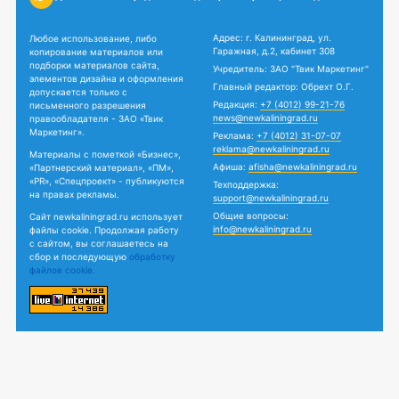
Адрес: г. Калининград, ул.
Любое использование, либо
Гаражная, д.2, кабинет 308
копирование материалов или
подборки материалов сайта,
Учредитель: ЗАО "Твик Маркетинг"
элементов дизайна и оформления
Главный редактор: Обрехт О.Г.
допускается только с
Редакция:
+7 (4012) 99-21-76
письменного разрешения
news@newkaliningrad.ru
правообладателя - ЗАО «Твик
Маркетинг».
Реклама:
+7 (4012) 31-07-07
reklama@newkaliningrad.ru
Материалы с пометкой «Бизнес»,
Афиша:
afisha@newkaliningrad.ru
«Партнерский материал», «ПМ»,
«PR», «Спецпроект» - публикуются
Техподдержка:
на правах рекламы.
support@newkaliningrad.ru
Общие вопросы:
Сайт newkaliningrad.ru использует
info@newkaliningrad.ru
файлы cookie. Продолжая работу
с сайтом, вы соглашаетесь на
сбор и последующую
обработку
файлов cookie.