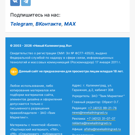
Подпишитесь на нас:
Telegram
,
ВКонтакте
,
MAX
© 2003 - 2026 «Новый Калининград.Ru»
Свидетельство о регистрации СМИ: Эл № ФС77-43520, выдано
Федеральной службой по надзору в сфере связи, информационных
технологий и массовых коммуникаций (Роскомнадзор) 17 января 2011 г.
Данный сайт не предназначен для просмотра лицам младше 18 лет.
18+
Адрес: г. Калининград, ул.
Любое использование, либо
Гаражная, д.2, кабинет 308
копирование материалов или
подборки материалов сайта,
Учредитель: ЗАО "Твик Маркетинг"
элементов дизайна и оформления
Главный редактор: Обрехт О.Г.
допускается только с
Редакция:
+7 (4012) 99-21-76
письменного разрешения
news@newkaliningrad.ru
правообладателя - ЗАО «Твик
Маркетинг».
Реклама:
+7 (4012) 31-07-07
reklama@newkaliningrad.ru
Материалы с пометкой «Бизнес»,
Афиша:
afisha@newkaliningrad.ru
«Партнерский материал», «ПМ»,
«PR», «Спецпроект» - публикуются