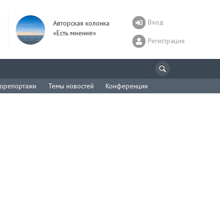
Вход
Авторская колонка
«Есть мнение»
Регистрация
орепортажи
Темы новостей
Конференции