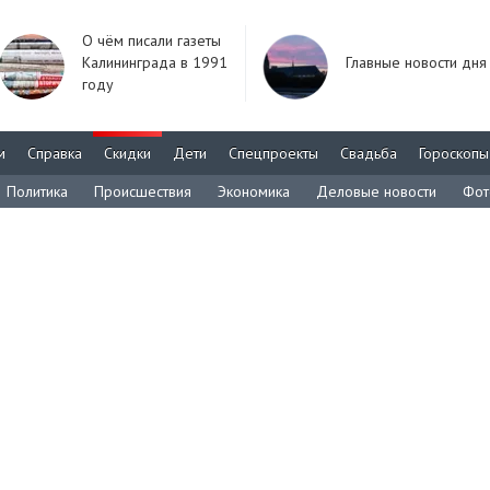
О чём писали газеты
Калининграда в 1991
Главные новости дня
году
м
Справка
Скидки
Дети
Спецпроекты
Свадьба
Гороскопы
Политика
Происшествия
Экономика
Деловые новости
Фот