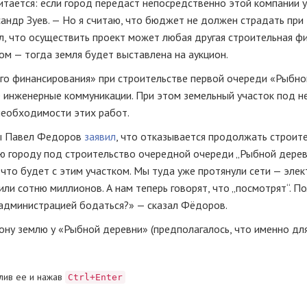
итается: если город передаст непосредственно этой компании 
андр Зуев. — Но я считаю, что бюджет не должен страдать при
л, что осуществить проект может любая другая строительная ф
ом — тогда земля будет выставлена на аукцион.
ого финансирования» при строительстве первой очереди «Рыбно
 инженерные коммуникации. При этом земельный участок под н
необходимости этих работ.
мы Павел Федоров
заявил
, что отказывается продолжать строит
 городу под строительство очередной очереди „Рыбной дерев
 что будет с этим участком. Мы туда уже протянули сети — элек
или сотню миллионов. А нам теперь говорят, что „посмотрят“. По
 администрацией бодаться?» — сказал Фёдоров.
ону землю у «Рыбной деревни» (предполагалось, что именно дл
лив ее и нажав
Ctrl+Enter