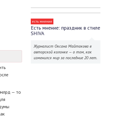
есть мнение
Есть мнение: праздник в стиле
SHIVA
Журналист Оксана Майтакова в
авторской колонке — о том, как
изменился мир за последние 20 лет.
ить
осле
млрд
—
то
для
лдумы
как