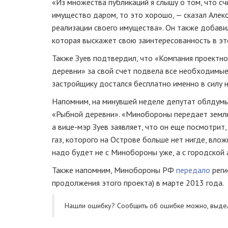
«Из множества публикаций я слышу о том, что сч
имущество
даром, то
это хорошо, — сказал Алекс
реализации своего имущества». Он также добави
которая выскажет свою заинтересованность в эт
Также Зуев подтвердил, что «Компания проектн
деревни» за свой счет подвела все необходимые
застройщику достался бесплатно именно в силу 
Напомним, на минувшей неделе депутат облду
«Рыбной деревни». «Минобороны передает землю
а
вице-мэр
Зуев заявляет, что он еще посмотрит,
газ, которого на Острове больше нет нигде, влож
надо будет не с Минобороны уже, а с городской
Также напомним, Минобороны РФ
передало
реги
продолжения этого проекта) в марте 2013 года.
Нашли ошибку? Cообщить об ошибке можно, выде