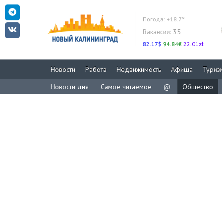
Погода:
+18.7°
Вакансии:
35
82.17$
94.84€
22.01zł
Новости
Работа
Недвижимость
Афиша
Туриз
Новости дня
Самое читаемое
@
Общество