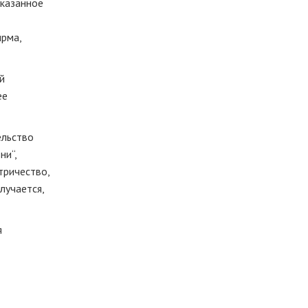
указанное
ирма,
й
ее
ельство
ни“,
тричество,
лучается,
я