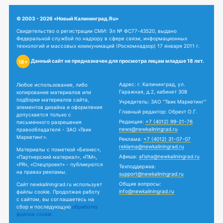
© 2003 - 2026 «Новый Калининград.Ru»
Свидетельство о регистрации СМИ: Эл № ФС77-43520, выдано
Федеральной службой по надзору в сфере связи, информационных
технологий и массовых коммуникаций (Роскомнадзор) 17 января 2011 г.
Данный сайт не предназначен для просмотра лицам младше 18 лет.
18+
Адрес: г. Калининград, ул.
Любое использование, либо
Гаражная, д.2, кабинет 308
копирование материалов или
подборки материалов сайта,
Учредитель: ЗАО "Твик Маркетинг"
элементов дизайна и оформления
Главный редактор: Обрехт О.Г.
допускается только с
Редакция:
+7 (4012) 99-21-76
письменного разрешения
news@newkaliningrad.ru
правообладателя - ЗАО «Твик
Маркетинг».
Реклама:
+7 (4012) 31-07-07
reklama@newkaliningrad.ru
Материалы с пометкой «Бизнес»,
Афиша:
afisha@newkaliningrad.ru
«Партнерский материал», «ПМ»,
«PR», «Спецпроект» - публикуются
Техподдержка:
на правах рекламы.
support@newkaliningrad.ru
Общие вопросы:
Сайт newkaliningrad.ru использует
info@newkaliningrad.ru
файлы cookie. Продолжая работу
с сайтом, вы соглашаетесь на
сбор и последующую
обработку
файлов cookie.