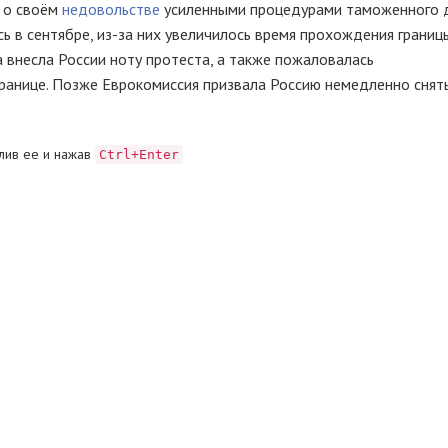
а о своём
недовольстве
усиленными процедурами таможенного 
сь в сентябре,
из-за
них увеличилось время прохождения границ
а внесла России ноту протеста, а также пожаловалась
ранице. Позже Еврокомиссия призвала Россию немедленно снят
лив ее и нажав
Ctrl+Enter