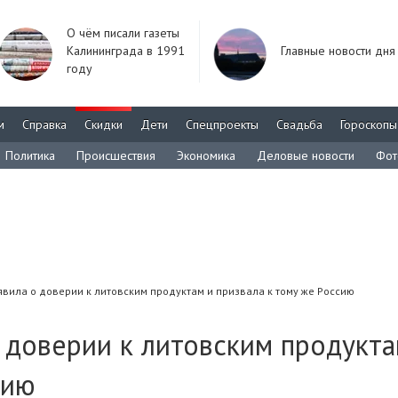
О чём писали газеты
Калининграда в 1991
Главные новости дня
году
м
Справка
Скидки
Дети
Спецпроекты
Свадьба
Гороскопы
Политика
Происшествия
Экономика
Деловые новости
Фот
явила о доверии к литовским продуктам и призвала к тому же Россию
 доверии к литовским продукта
сию