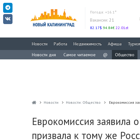
Погода:
+16.1°
Вакансии:
21
82.17$
94.84€
22.01zł
Новости
Работа
Недвижимость
Афиша
Туриз
Новости дня
Самое читаемое
@
Общество
Новости
Новости: Общество
Еврокомиссия за
Еврокомиссия заявила о
призвала к тому же Рос