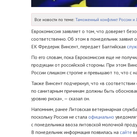
Все новости по теме:
Таможенный конфликт России и 
Еврокомиссия заявляет о том, что доверяет безо
соответственно. Об этом в понедельник заявил
ЕК Фредерик Винсент, передает Балтийская
слу
По его словам, пока Еврокомиссия еще не получ
продукции от российской стороны. При этом Вин
России слишком строгие и превышают то, что с н
Также Винсент подчеркнул, что «в соответствии
по санитарным причинам должны быть обоснован
уровню риска», — сказал он.
Напомним, ранее Литовская ветеринарная служба
поскольку Россия не стала
официально
уведомлят
с понедельника ввоза литовской молочной прод
В понедельник информация появилась на
сайте
ве