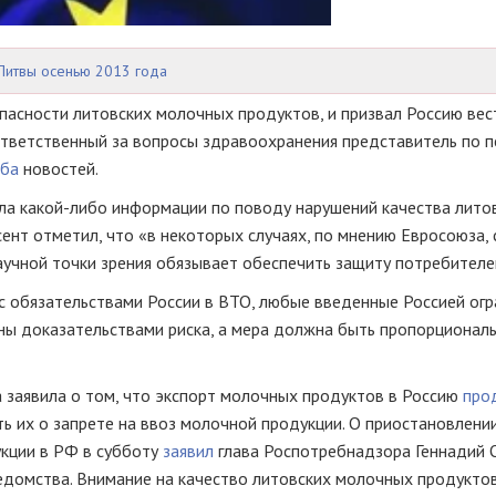
Литвы осенью 2013 года
пасности литовских молочных продуктов, и призвал Россию вес
 ответственный за вопросы здравоохранения представитель
по п
жба
новостей.
ила
какой-либо
информации по поводу нарушений качества лито
сент отметил, что «в некоторых случаях, по мнению Евросоюза,
аучной точки зрения обязывает обеспечить защиту потребителе
 с обязательствами России в ВТО, любые введенные Россией ог
ы доказательствами риска, а мера должна быть пропорционал
 заявила о том, что экспорт молочных продуктов в Россию
про
ь их о запрете на ввоз молочной продукции. О приостановлени
укции в РФ в субботу
заявил
глава Роспотребнадзора Геннадий 
домства. Внимание на качество литовских молочных продукто