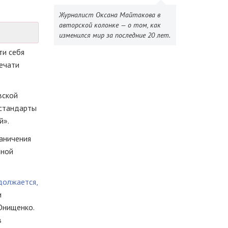
Журналист Оксана Майтакова в
авторской колонке — о том, как
изменился мир за последние 20 лет.
ти себя
ечати
вской
 стандарты
й».
раничения
ьной
должается,
и
Онищенко.
в