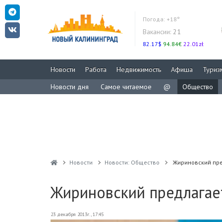
Погода:
+18°
Вакансии:
21
82.17$
94.84€
22.01zł
Новости
Работа
Недвижимость
Афиша
Туриз
Новости дня
Самое читаемое
@
Общество
Новости
Новости: Общество
Жириновский пре
Жириновский предлагае
23 декабря 2013г., 17:45