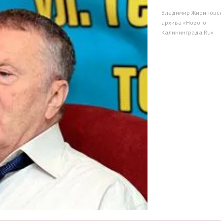
Владимир Жириновск
архива «Нового
Калининграда.Ru»