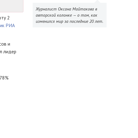
Журналист Оксана Майтакова в
авторской колонке — о том, как
оту 2
изменился мир за последние 20 лет.
ик РИА
сов и
ил лидер
 78%