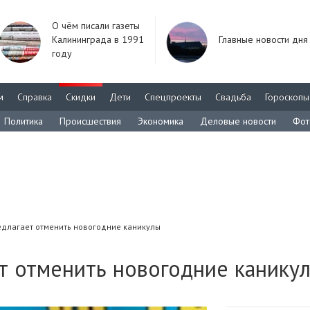
О чём писали газеты
Калининграда в 1991
Главные новости дня
году
м
Справка
Скидки
Дети
Спецпроекты
Свадьба
Гороскопы
Политика
Происшествия
Экономика
Деловые новости
Фот
длагает отменить новогодние каникулы
т отменить новогодние канику