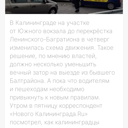
В Калининграде на участке
от Южного вокзала до перекрёстка
Ленинского-Багратиона
в четверг
изменилась схема движения. Такое
решение, по мнению властей,
должно несколько уменьшить
вечный затор на выезде из бывшего
Балтрайона. А пока что водителям
и пешеходам необходимо
привыкнуть к новым правилам.
Утром в пятницу корреспондент
«Нового Калининграда.Ru»
посмотрел, как калининградцы