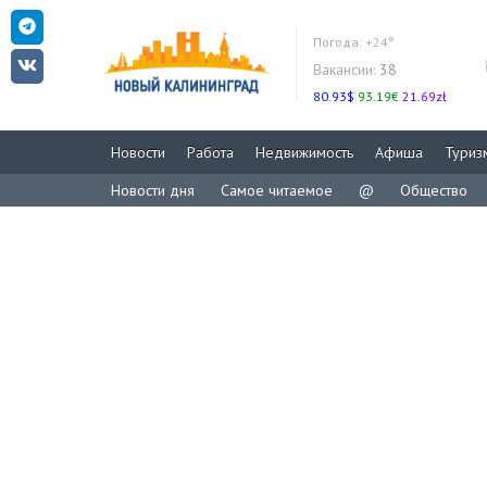
Погода:
+24°
Вакансии:
38
80.93$
93.19€
21.69zł
Новости
Работа
Недвижимость
Афиша
Туриз
Новости дня
Самое читаемое
@
Общество