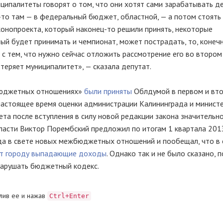
иципалитеты говорят о том, что они хотят сами зарабатывать де
то там — в федеральный бюджет, областной, — а потом стоять
законопроекта, который наконец-то решили принять, некоторые
ый будет принимать и чемпионат, может пострадать, то, конечн
на с тем, что нужно сейчас отложить рассмотрение его во втором
отеряет муниципалитет», — сказала депутат.
жбюджетных отношениях»
были приняты
Облдумой в первом и вт
 настоящее время оценки администрации Калининграда и минист
а после вступления в силу новой редакции закона значительн
ласти Виктор Порембский предложил по итогам 1 квартала 201
а в свете новых межбюджетных отношений и пообещал, что в 
ет городу выпадающие доходы
. Однако так и не было сказано, 
нарушать бюджетный кодекс.
лив ее и нажав
Ctrl+Enter