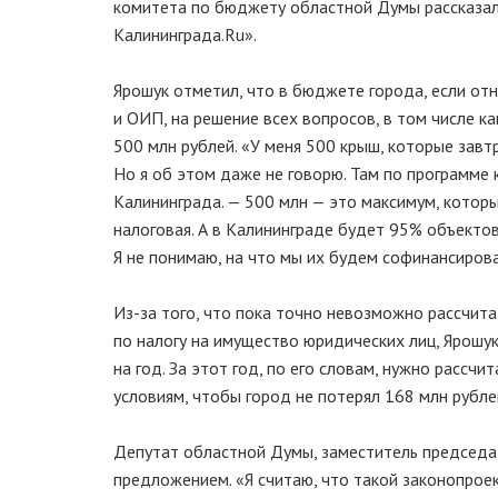
комитета по бюджету областной Думы рассказал
Калининграда.Ru».
Ярошук отметил, что в бюджете города, если от
и ОИП, на решение всех вопросов, в том числе к
500 млн рублей. «У меня 500 крыш, которые завт
Но я об этом даже не говорю. Там по программе
Калининграда. — 500 млн — это максимум, которы
налоговая. А в Калининграде будет 95% объекто
Я не понимаю, на что мы их будем софинансиров
Из-за того, что пока точно невозможно рассчит
по налогу на имущество юридических лиц, Ярош
на год. За этот год, по его словам, нужно расс
условиям, чтобы город не потерял 168 млн рубле
Депутат областной Думы, заместитель председа
предложением. «Я считаю, что такой законопроект