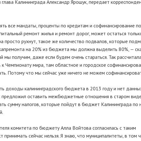
 глава Калининграда Александр Ярошук, передает корреспонде
нять все мандаты, проценты по кредитам и софинансирование 
апитальный ремонт жилья и ремонт дорог, может остаться тольк
ра просто рухнут, такое же количество подвалов, которые подм
 капремонта на 20% из бюджета мы должна выделить 80%, — ска
й мы получим, даже если будем очень стараться. Так рассчитал
в к Чемпионату мира, там областное и городское софинансирова
ать. Потому что мы сейчас уже ничего не можем софинансироват
ать доходы калининградского бюджета в 2013 году и нет данны
ук предложил оставить межбюджетные отношения в старом вид
читать сумму налогов, которые пойдут в бюджет Калининграда по
й.
теля комитета по бюджету Алла Войтова согласилась с таким
 принимать сейчас нельзя. Я знаю, что муниципалитеты, в том 