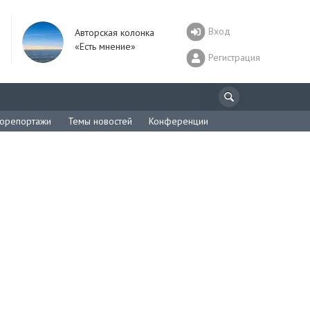
Вход
Авторская колонка
«Есть мнение»
Регистрация
орепортажи
Темы новостей
Конференции