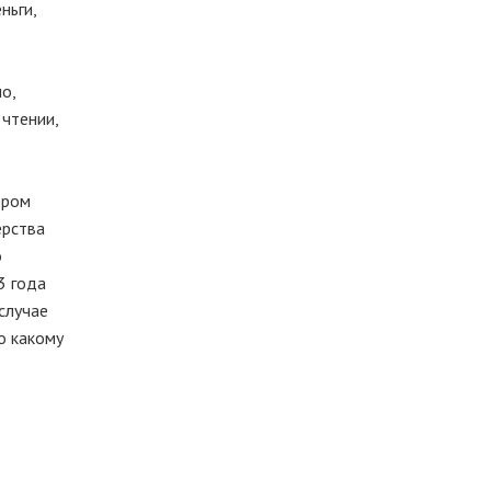
ньги,
о,
 чтении,
ором
ерства
о
3 года
случае
по какому