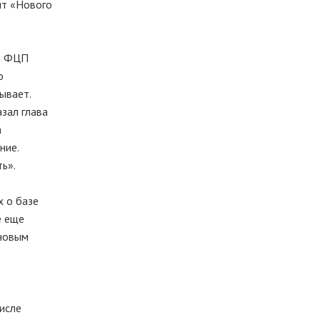
нт «Нового
по ФЦП
о
ывает.
зал глава
а
ние.
ь».
х о базе
е еще
 новым
числе