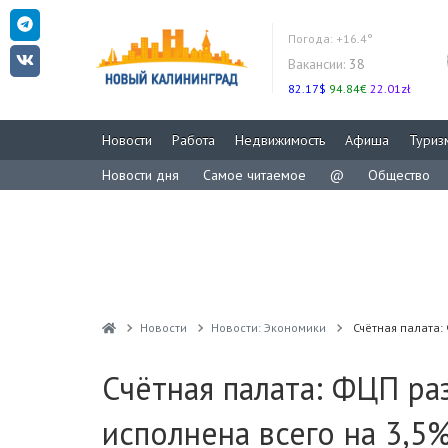
Погода:
+16.4°
Вакансии:
38
82.17$
94.84€
22.01zł
Новости
Работа
Недвижимость
Афиша
Туриз
Новости дня
Самое читаемое
@
Общество
Новости
Новости: Экономики
Счётная палата:
Счётная палата: ФЦП ра
исполнена всего на 3,5