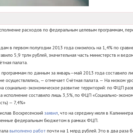
сполнение расходов по федеральным целевым программам, пер
ам в первом полугодии 2013 года снизилось на 1,4% по сравн
авило 5,9 трлн рублей, значительная часть министерств и ведо
ётная палата.
программам по данным за январь—май 2013 года составило ли
е осуществлялись, — отмечает Счётная палата. — На низком ур
 на
социально-экономическое
развитие территорий: по ФЦП раз
а исполнение составило лишь 3,5%, по ФЦП «
Социально-эконо
сть) — 7,4%»
ислав Воскресенский
заявил
, что на середину июля в Калинингр
деленные федеральным бюджетом в рамках ФЦП.
ртала
выполнено работ
почти на 1 млрд рублей. Это в два раза 