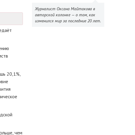
Журналист Оксана Майтакова в
авторской колонке — о том, как
изменился мир за последние 20 лет.
едаёт
ению
мств
шь 20,1%,
овне
вития
мическое
адской
больше, чем