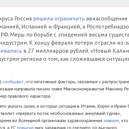
ируса Россия
решила ограничить
авиасообщение
рманией, Испанией и Францией, а Роспотребнадз
 РФ. Меры по борьбе с эпидемией весьма сущест
ндустрии. К концу февраля потери отрасли из-з
нивались
в 27 миллиардов рублей. «Новый Кали
устрии региона о том, как сложившаяся ситуаци
Р)
сообщают
, что негативные факторы, связанные с распростран
анизация направила письмо главе Минэкономразвития Максиму Р
мер правового характера.
го указать сроки, в которые ситуация в Италии, Корее и Иране 
позволит «прервать поток необоснованных аннуляций туров»,
е время во Всемирной организации здравоохранения
заявили
, что
ся, а ЕС
повысил
риск заражения со среднего до высокого.