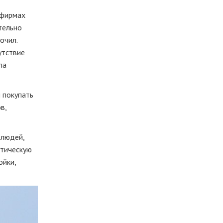
рфирмах
тельно
очил.
утствие
ла
 покупать
в,
 людей,
стическую
ойки,