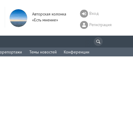
Вход
Авторская колонка
«Есть мнение»
Регистрация
орепортажи
Темы новостей
Конференции