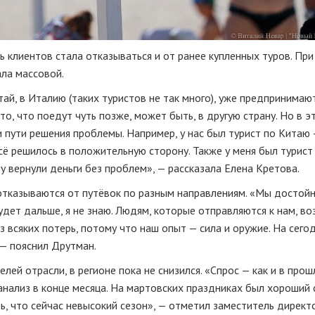
 клиентов стала отказываться и от ранее купленных туров. При
ала массовой.
тай, в Италию (таких туристов не так много), уже предпринимаю
о, что поедут чуть позже, может быть, в другую страну. Но в э
и пути решения проблемы. Например, у нас был турист по Китаю 
всё решилось в положительную сторону. Также у меня был турист
у вернули деньги без проблем», — рассказала Елена Кретова.
 отказываются от путёвок по разным направлениям. «Мы достой
удет дальше, я не знаю. Людям, которые отправляются к нам, в
без всяких потерь, потому что наш опыт — сила и оружие. На сег
— пояснил Друтман.
лей отрасли, в регионе пока не снизился. «Спрос — как и в прош
нализ в конце месяца. На мартовских праздниках был хороший 
ь, что сейчас невысокий сезон», — отметил заместитель директ