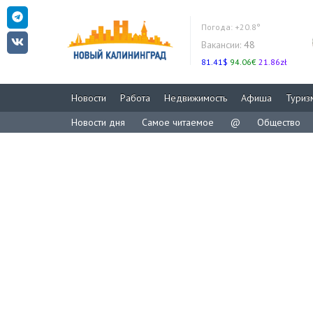
Погода:
+20.8°
Вакансии:
48
81.41$
94.06€
21.86zł
Новости
Работа
Недвижимость
Афиша
Туриз
Новости дня
Самое читаемое
@
Общество