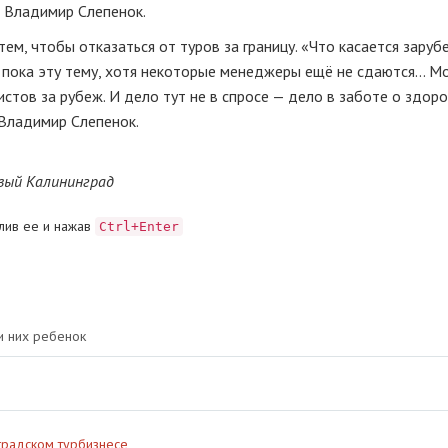
 Владимир Слепенок.
ем, чтобы отказаться от туров за границу. «Что касается зару
пока эту тему, хотя некоторые менеджеры ещё не сдаются... М
стов за рубеж. И дело тут не в спросе — дело в заботе о здор
 Владимир Слепенок.
овый Калининград
лив ее и нажав
Ctrl+Enter
и них ребенок
нградском турбизнесе