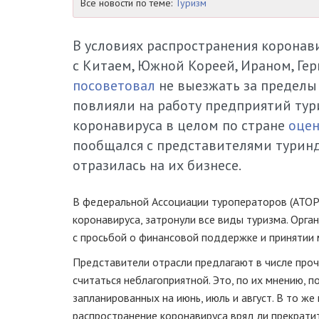
Все новости по теме:
Туризм
В условиях распространения коронав
с Китаем, Южной Кореей, Ираном, Ге
посоветовал
не выезжать за пределы
повлияли на работу предприятий тури
коронавируса в целом по стране
оце
пообщался с представителями туринд
отразилась на их бизнесе.
В федеральной Ассоциации туроператоров (АТО
коронавируса, затронули все виды туризма. Орг
с просьбой о финансовой поддержке и принятии 
Представители отрасли предлагают в числе проче
считаться неблагоприятной. Это, по их мнению, 
запланированных на июнь, июль и август. В то ж
распространение коронавируса вряд ли прекратит