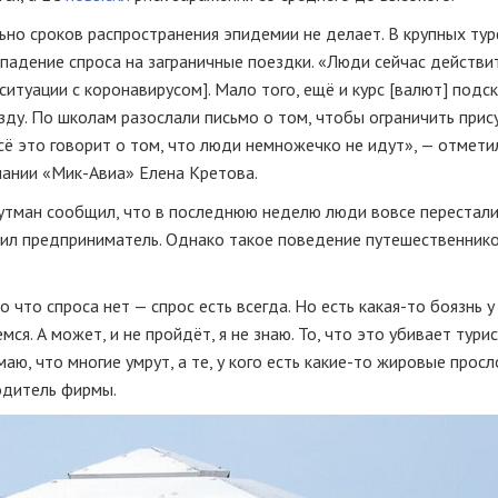
ьно сроков распространения эпидемии не делает. В крупных ту
 падение спроса на заграничные поездки. «Люди сейчас действи
итуации с коронавирусом]. Мало того, ещё и курс [валют] подск
ду. По школам разослали письмо о том, чтобы ограничить прис
сё это говорит о том, что люди немножечко не идут», — отмети
ании «Мик-Авиа» Елена Кретова.
утман сообщил, что в последнюю неделю люди вовсе перестали
аявил предприниматель. Однако такое поведение путешественнико
 что спроса нет — спрос есть всегда. Но есть какая-то боязнь у
ся. А может, и не пройдёт, я не знаю. То, что это убивает тури
аю, что многие умрут, а те, у кого есть какие-то жировые просл
одитель фирмы.