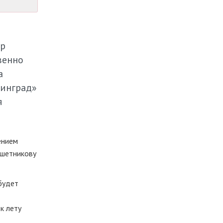
ор
венно
а
нинград»
я
ением
ешетникову
будет
 к лету