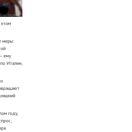
 этом
т меры:
той
— ему
 по Италии,
но
озвращают
одняшний
лом году,
спрос,
ора