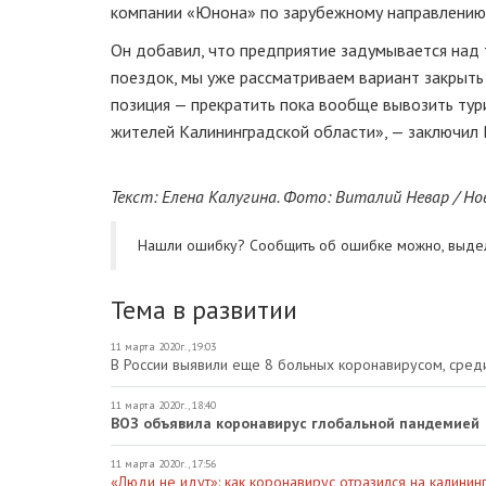
компании «Юнона» по зарубежному направлению
Он добавил, что предприятие задумывается над т
поездок, мы уже рассматриваем вариант закрыть 
позиция — прекратить пока вообще вывозить тури
жителей Калининградской области», — заключил
Текст: Елена Калугина. Фото: Виталий Невар / Н
Нашли ошибку? Cообщить об ошибке можно, выде
Тема в развитии
11 марта 2020г., 19:03
В России выявили еще 8 больных коронавирусом, сред
11 марта 2020г., 18:40
ВОЗ объявила коронавирус глобальной пандемией
11 марта 2020г., 17:56
«Люди не идут»: как коронавирус отразился на калини