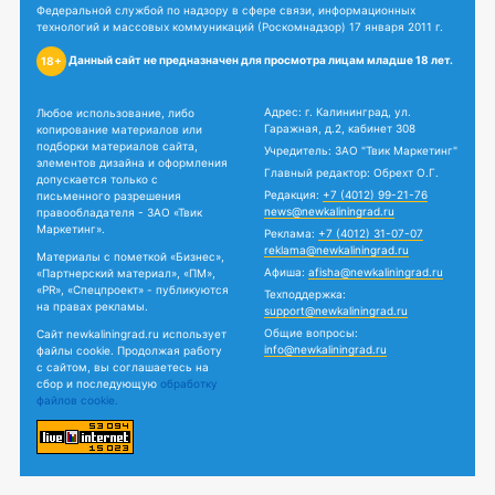
Федеральной службой по надзору в сфере связи, информационных
технологий и массовых коммуникаций (Роскомнадзор) 17 января 2011 г.
Данный сайт не предназначен для просмотра лицам младше 18 лет.
18+
Адрес: г. Калининград, ул.
Любое использование, либо
Гаражная, д.2, кабинет 308
копирование материалов или
подборки материалов сайта,
Учредитель: ЗАО "Твик Маркетинг"
элементов дизайна и оформления
Главный редактор: Обрехт О.Г.
допускается только с
Редакция:
+7 (4012) 99-21-76
письменного разрешения
news@newkaliningrad.ru
правообладателя - ЗАО «Твик
Маркетинг».
Реклама:
+7 (4012) 31-07-07
reklama@newkaliningrad.ru
Материалы с пометкой «Бизнес»,
Афиша:
afisha@newkaliningrad.ru
«Партнерский материал», «ПМ»,
«PR», «Спецпроект» - публикуются
Техподдержка:
на правах рекламы.
support@newkaliningrad.ru
Общие вопросы:
Сайт newkaliningrad.ru использует
info@newkaliningrad.ru
файлы cookie. Продолжая работу
с сайтом, вы соглашаетесь на
сбор и последующую
обработку
файлов cookie.